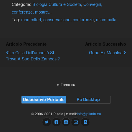
Categorie:
Biologia Cultura e Società
,
Convegni,
conferenze, mostre...
Tag:
mammiferi
,
conservazione
,
conferenze
,
m'ammalia
Articolo Precedente
Articolo Successivo
La Culla Dell’umanità Si
Gene Ex Machina
Trova A Sud Dello Zambesi?
Torna su
Dispositivo Portatile
Pc Desktop
© 2006-2021 Pikaia | e-mail:
info@pikaia.eu