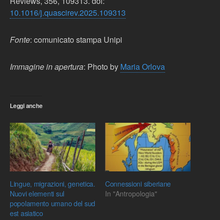
Reviews, 356, 109313. doi:
10.1016/j.quascirev.2025.109313
Fonte
: comunicato stampa Unipi
Immagine in apertura
: Photo by
Maria Orlova
Leggi anche
Lingue, migrazioni, genetica.
Connessioni siberiane
Nuovi elementi sul
In "Antropologia"
popolamento umano del sud
est asiatico