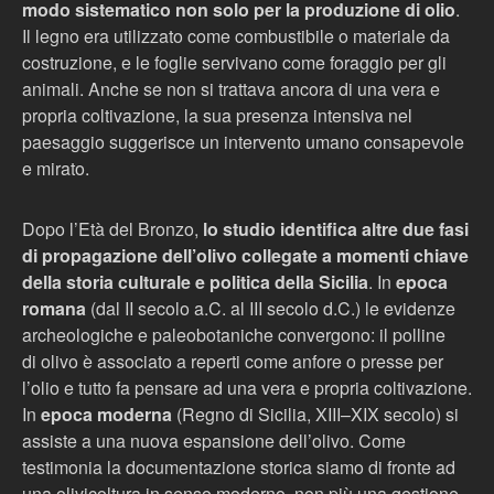
modo sistematico non solo per la produzione di olio
.
Il legno era utilizzato come combustibile o materiale da
costruzione, e le foglie servivano come foraggio per gli
animali. Anche se non si trattava ancora di una vera e
propria coltivazione, la sua presenza intensiva nel
paesaggio suggerisce un intervento umano consapevole
e mirato.
Dopo l’Età del Bronzo,
lo studio identifica altre due fasi
di propagazione dell’olivo collegate a momenti chiave
della storia culturale e politica della Sicilia
. In
epoca
romana
(dal II secolo a.C. al III secolo d.C.) le evidenze
archeologiche e paleobotaniche convergono: il polline
di olivo è associato a reperti come anfore o presse per
l’olio e tutto fa pensare ad una vera e propria coltivazione.
In
epoca moderna
(Regno di Sicilia, XIII–XIX secolo) si
assiste a una nuova espansione dell’olivo. Come
testimonia la documentazione storica siamo di fronte ad
una olivicoltura in senso moderno, non più una gestione