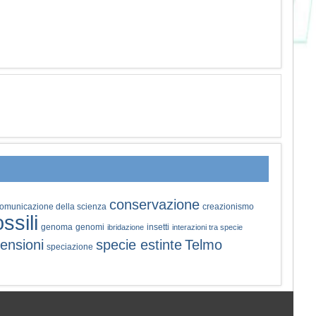
conservazione
omunicazione della scienza
creazionismo
ossili
genoma
genomi
insetti
ibridazione
interazioni tra specie
ensioni
specie estinte
Telmo
speciazione