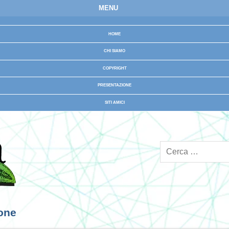
MENU
HOME
CHI SIAMO
COPYRIGHT
PRESENTAZIONE
SITI AMICI
ione