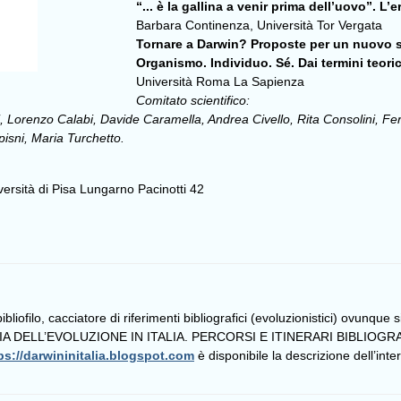
“... è la gallina a venir prima dell’uovo”. 
Barbara Continenza, Università Tor Vergata
Tornare a Darwin? Proposte per un nuovo 
Organismo. Individuo. Sé. Dai termini teoric
Università Roma La Sapienza
Comitato scientifico:
 Lorenzo Calabi, Davide Caramella, Andrea Civello, Rita Consolini, Fern
isni, Maria Turchetto.
ersità di Pisa Lungarno Pacinotti 42
liofilo, cacciatore di riferimenti bibliografici (evoluzionistici) ovunque 
TORIA DELL’EVOLUZIONE IN ITALIA. PERCORSI E ITINERARI BIBLIOGRA
ps://darwininitalia.blogspot.com
è disponibile la descrizione dell’in