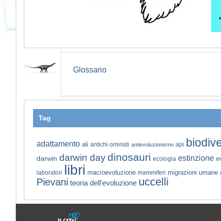
Glossario
Tag
biodive
adattamento
ali
antichi ominidi
api
antievoluzionismo
dinosauri
darwin day
estinzione
darwin
e
ecologia
libri
macroevoluzione
migrazioni umane
laboratori
mammiferi
uccelli
Pievani
teoria dell'evoluzione