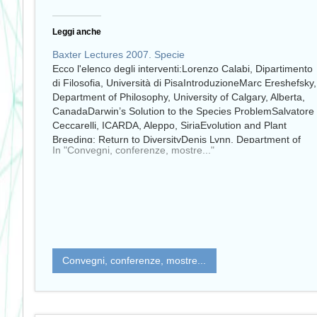
Leggi anche
Baxter Lectures 2007. Specie
Ecco l'elenco degli interventi:Lorenzo Calabi, Dipartimento
di Filosofia, Università di PisaIntroduzioneMarc Ereshefsky,
Department of Philosophy, University of Calgary, Alberta,
CanadaDarwin’s Solution to the Species ProblemSalvatore
Ceccarelli, ICARDA, Aleppo, SiriaEvolution and Plant
Breeding: Return to DiversityDenis Lynn, Department of
In "Convegni, conferenze, mostre..."
Zoology, University of Guelph, Ontario, CanadaOperational
Approaches to Species Identification of Microbial…
Convegni, conferenze, mostre...