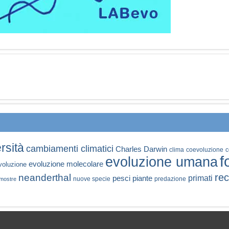
rsità
cambiamenti climatici
Charles Darwin
clima
coevoluzione
c
f
evoluzione umana
evoluzione molecolare
voluzione
rec
neanderthal
primati
pesci
piante
nuove specie
predazione
mostre