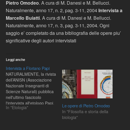
Pietro Omodeo
. A cura di M. Danesi e M. Bellucci.
Naturalmente, anno 17, n. 2, pag. 3-11, 2004
Intervista a
Marcello Buiatti
. A cura di M. Danesi e M. Bellucci.
Naturalmente, anno 17, n. 3, pag. 3-11, 2004. Ogni
saggio e’ completato da una bibliografia delle opere piu’
significative degli autori intervistati
Leggi anche
Intervista a Floriano Papi
NATURALMENTE, la rivista
dell’ANISN (Associazione
Nazionale Insegnanti di
Scienze Naturali) pubblica
nell'ultimo fascicolo
l'intervista all'etologo Papi.
Le opere di Pietro Omodeo
In "Etologia"
La rubrica che ospita
In "Filosofia e storia della
l'intervista si intitola
biologia"
Scienze, storia delle
scienze, storia delle idee.