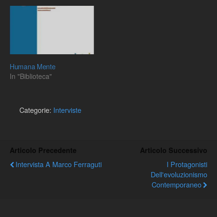
Procuratevi il fascicolo; e'
un’occasione per rileggere
la storia della scienza
italiana. Intervista a
Floriano Papi. A cura di M.
…
Humana Mente
In "Biblioteca"
Categorie:
Interviste
Articolo Precedente
Articolo Successivo
Intervista A Marco Ferraguti
I Protagonisti
Dell'evoluzionismo
Contemporaneo