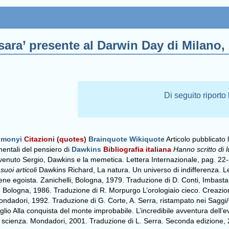
ara’ presente al Darwin Day di Milano,
Di seguito riporto 
imonyi
Citazioni (quotes)
Brainquote
Wikiquote
Articolo pubblicato
entali del pensiero di
Dawkins
Bibliografia italiana
Hanno scritto di l
nvenuto Sergio, Dawkins e la memetica. Lettera Internazionale, pag. 
 suoi articoli
Dawkins Richard, La natura. Un universo di indifferenza. L
gene egoista. Zanichelli, Bologna, 1979. Traduzione di D. Conti, Imbasta
li, Bologna, 1986. Traduzione di R. Morpurgo L’orologiaio cieco. Creazio
ondadori, 1992. Traduzione di G. Corte, A. Serra, ristampato nei Saggi/
glio Alla conquista del monte improbabile. L’incredibile avventura dell
lla scienza. Mondadori, 2001. Traduzione di L. Serra. Seconda edizione, 2