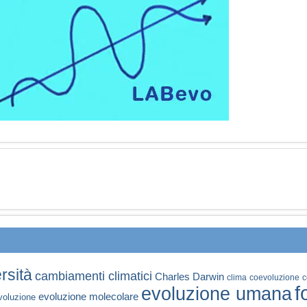
rsità
cambiamenti climatici
Charles Darwin
clima
coevoluzione
c
f
evoluzione umana
evoluzione molecolare
voluzione