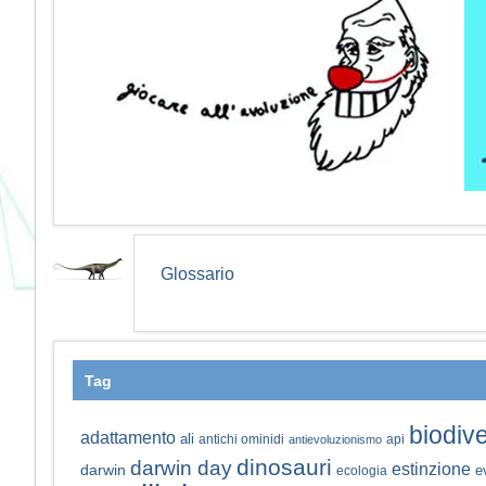
Glossario
Tag
biodive
adattamento
ali
antichi ominidi
api
antievoluzionismo
dinosauri
darwin day
estinzione
darwin
e
ecologia