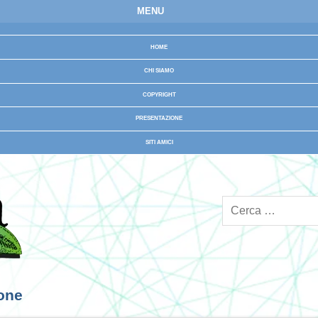
MENU
HOME
CHI SIAMO
COPYRIGHT
PRESENTAZIONE
SITI AMICI
ione