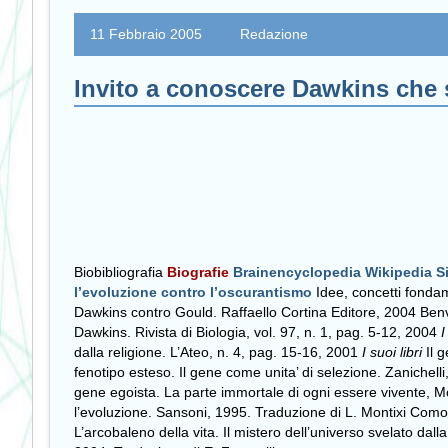
11 Febbraio 2005
Redazione
Invito a conoscere Dawkins che s
Biobibliografia
Biografie
Brainencyclopedia
Wikipedia
S
l’evoluzione contro l’oscurantismo
Idee, concetti fondam
Dawkins contro Gould. Raffaello Cortina Editore, 2004 Be
Dawkins. Rivista di Biologia, vol. 97, n. 1, pag. 5-12, 2004
I
dalla religione. L’Ateo, n. 4, pag. 15-16, 2001
I suoi libri
Il 
fenotipo esteso. Il gene come unita’ di selezione. Zanichel
gene egoista. La parte immortale di ogni essere vivente, M
l’evoluzione. Sansoni, 1995. Traduzione di L. Montixi Como
L’arcobaleno della vita. Il mistero dell’universo svelato da