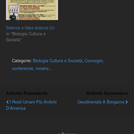
lo sapevi? E magari credi
pure che i dinosauri si
siano estinti…
Scienza e falsa scienza (2)
In "Biologia Cultura e
Società"
Categorie:
Biologia Cultura e Società
,
Convegni,
conferenze, mostre...
Articolo Precedente
Articolo Successivo
I Resti Umani Più Antichi
Geodiversità A Bergamo
D'America