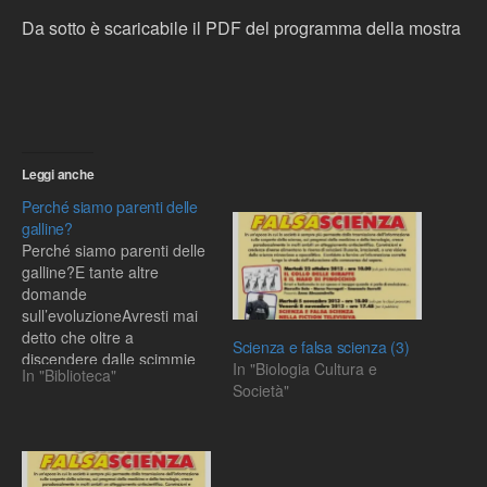
Da sotto è scaricabile il PDF del programma della mostra
Leggi anche
Perché siamo parenti delle
galline?
Perché siamo parenti delle
galline?E tante altre
domande
sull’evoluzioneAvresti mai
detto che oltre a
Scienza e falsa scienza (3)
discendere dalle scimmie
In "Biologia Cultura e
In "Biblioteca"
siamo parenti dei maiali?
Società"
Cugini, per la precisione.
Non c’è ragione di
offendersi: tutte le forme di
vita sono imparentate. Non