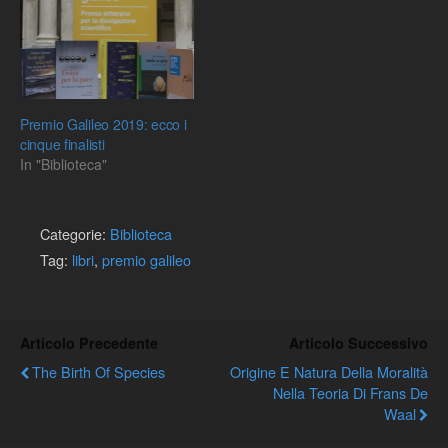
Premio Galileo 2019: ecco i
cinque finalisti
In "Biblioteca"
Categorie:
Biblioteca
Tag:
libri
,
premio galileo
Articolo Precedente
Articolo Successivo
The Birth Of Species
Origine E Natura Della Moralità
Nella Teoria Di Frans De
Waal