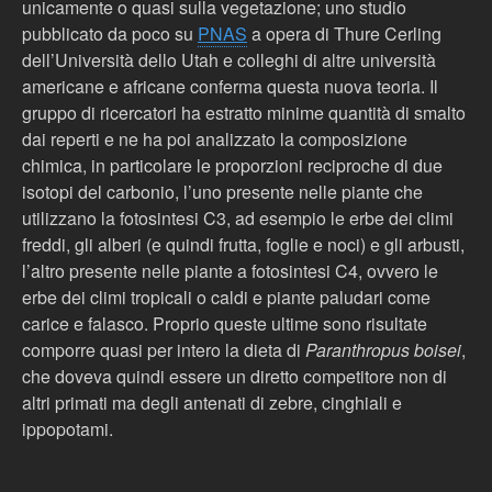
unicamente o quasi sulla vegetazione; uno studio
pubblicato da poco su
PNAS
a opera di Thure Cerling
dell’Università dello Utah e colleghi di altre università
americane e africane conferma questa nuova teoria. Il
gruppo di ricercatori ha estratto minime quantità di smalto
dai reperti e ne ha poi analizzato la composizione
chimica, in particolare le proporzioni reciproche di due
isotopi del carbonio, l’uno presente nelle piante che
utilizzano la fotosintesi C3, ad esempio le erbe dei climi
freddi, gli alberi (e quindi frutta, foglie e noci) e gli arbusti,
l’altro presente nelle piante a fotosintesi C4, ovvero le
erbe dei climi tropicali o caldi e piante paludari come
carice e falasco. Proprio queste ultime sono risultate
comporre quasi per intero la dieta di
Paranthropus boisei
,
che doveva quindi essere un diretto competitore non di
altri primati ma degli antenati di zebre, cinghiali e
ippopotami.