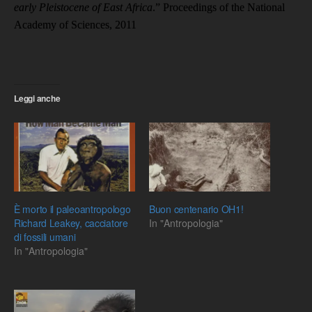
early Pleistocene of East Africa
.”
Proceedings of the National
Academy of Sciences, 2011
Leggi anche
È morto il paleoantropologo
Buon centenario OH1!
Richard Leakey, cacciatore
In "Antropologia"
di fossili umani
In "Antropologia"