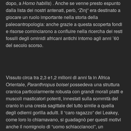
dopo, a
Homo habilis
) . Anche se venne presto espunto
dalla lista dei nostri antenati, però, “Zinj” era destinato a
giocare un ruolo importante nella storia della
paleoantropologia: anche grazie a questa scoperta fondi
e risorse cominciarono a confluire nella ricercha dei resti
fossili degli ominidi africani antichi intorno agli anni ’60
del secolo scorso.
Vissuto circa tra 2,3 e1,2 milioni di anni fa in Africa
Orientale,
Paranthropus boisei
possedeva una struttura
cranica particolarmente robusta con grandi morali piatti e
muscoli masticatori potenti, innestati sulla sommità del
cranio in una cresta sagittale del tutto simile a quella
degli odierni gorilla adulti. Il “caro ragazzo” dei Leakey,
come loro lo chiamavano, si guadagnò per questi motivi
anche il nomignolo di “uomo schiaccianoci”, un