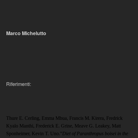
Marco Michelutto
Riferimenti:
Thure E. Cerling, Emma Mbua, Francis M. Kirera, Fredrick
Kyalo Manthi, Frederick E. Grine, Meave G. Leakey, Matt
Sponheimer, Kevin T. Uno.”
Diet of Paranthropus boisei in the