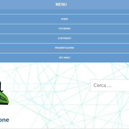
MENU
HOME
CHI SIAMO
COPYRIGHT
PRESENTAZIONE
SITI AMICI
ione