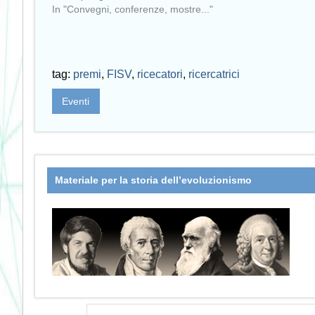
In "Convegni, conferenze, mostre..."
tag:
premi
,
FISV
,
ricecatori
,
ricercatrici
Eventi
Materiale per la storia dell’evoluzionismo