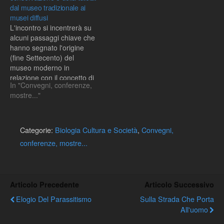
dal museo tradizionale ai
musei diffusi
L'incontro si incentrerà su
alcuni passaggi chiave che
hanno segnato l'origine
(fine Settecento) del
museo moderno in
relazione con il concetto di
In "Convegni, conferenze,
bene pubblico, la sua
mostre..."
evoluzione e il suo
allargamento a nuovi
oggetti (Ottocento) e in
seguito (Novecento) la
Categorie:
Biologia Cultura e Società
,
Convegni,
nascita e lo sviluppo dei
conferenze, mostre...
musei all'aperto, dei musei
del…
Articolo Precedente
Articolo Successivo
Elogio Del Parassitismo
Sulla Strada Che Porta
All'uomo