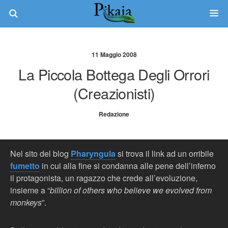
11 Maggio 2008
La Piccola Bottega Degli Orrori
(creazionisti)
Redazione
Nel sito del blog
Pharyngula
si trova il link ad un orribile
fumetto
in cui alla fine si condanna alle pene dell’inferno
il protagonista, un ragazzo che crede all’evoluzione,
insieme a “
billion of others who believe we evolved from
monkeys
”.