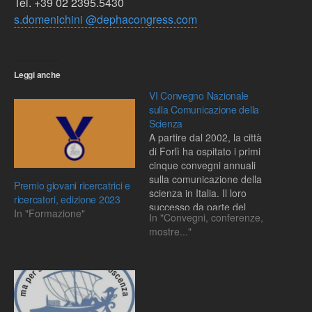
Tel. +39 02 2395.5430
s.domenichini @dephacongress.com
Leggi anche
VI Convegno Nazionale
sulla Comunicazione della
Scienza
A partire dal 2002, la città
di Forlì ha ospitato i primi
cinque convegni annuali
sulla comunicazione della
Premio giovani ricercatrici e
scienza in Italia. Il loro
ricercatori, edizione 2023
successo da parte del
In "Formazione"
In "Convegni, conferenze,
pubblico e della comunità
mostre..."
scientifica testimonia la
necessità, anche nel nostro
Paese, di una ricerca
sistematica e più
interdisciplinare possibile
sui processi comunicativi…