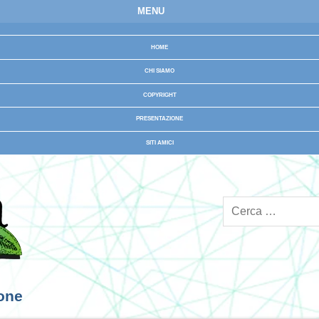
MENU
HOME
CHI SIAMO
COPYRIGHT
PRESENTAZIONE
SITI AMICI
ione