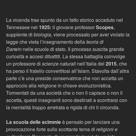
La vicenda trae spunto da un fatto storico accaduto nel
Tennessee nel
1925:
il giovane professor
Scopes
,
supplente di
biologia
, viene processato per aver violato la
legge che vieta l’insegnamento della
teoria di
Darwin
nelle scuole di stato. Il processo suscita grande
curiosità e accesi dibattiti.
La stessa battaglia coinvolge
un professore di
scienze naturali
nell’Italia del
2015
,
che
ha perso il fratello convertitosi all’Islam. Stavolta dall’altra
parte c’è una preside conservatrice che non accetta un
approccio alla religione in chiave evoluzionistica.
Tormentati da una società che o non li capisce o non li
accetta, questi insegnanti sono destinati a scontrarsi con
la mentalità troppo arretrata e rigida di chi li circonda.
La scuola delle scimmie
è pensato per lanciare una
provocazione forte sullo scottante tema di
religioni e