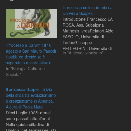
Il processo delle scimmie da
Darwin a Scopes
Introduzione Francesco LA
ROSA, Ass. Subalpina
Mathesis IvreaRelatori Aldo
FASOLO, Università di
TorinoGiuseppe
“Processo a Darwin”: il 10
PELLEGRINI, Università di
agosto a San Mauro Pascoli
In "Antievoluzionismo"
Padova, Observa Science
il pubblico decide se è
in SocietyModeratore Pino
superato o ancora attuale
ZAPPALÀ, CentroScienza
In "Biologia Cultura e
Onlus TorinoAttori Glauco
Società"
ONORATO, Jurij FERRINI,
Alberto GIUSTATraduzione,
adattamento e casting
Il processo Scopes: l’inizio
Luca GIBERTIProcesso
della sfida tra evoluzionismo
delle ScimmieQuesto il
e creazionismo in America.
soprannome di una delle
A cura di Paola Nardi
battaglie legali più
Dieci Luglio 1925: ormai
significative del
sono passati ottant'anni.
Novecento.Un…
Nella quieta cittadina di
Dayton, nel Tennessee, sta