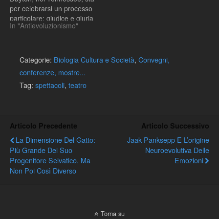
per celebrarsi un processo
particolare: giudice e giuria
In "Antievoluzionismo"
dovranno pronunciarsi nei
confronti di John Scopes,
accusato di un reato
quantomeno singolare. In
Categorie:
Biologia Cultura e Società
,
Convegni,
base ad una legge appena
conferenze, mostre...
approvata, nel Tennessee
Tag:
spettacoli
,
teatro
e' illegale insegnare nelle
scuole…
Articolo Precedente
Articolo Successivo
La Dimensione Del Gatto:
Jaak Panksepp E L’origine
Più Grande Del Suo
Neuroevolutiva Delle
Progenitore Selvatico, Ma
Emozioni
Non Poi Così Diverso
Torna su