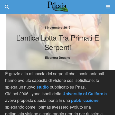
1 Novembre 2013
L’antica Lotta Tra Primati E
Serpenti
Eleonora Degano
È grazie alla minaccia dei serpenti che i nostri antenati
hanno evoluto capacità di visione così sofisticate: lo
spiega un nuovo
studio
pubblicato su Pnas.
Già nel 2006 Lynne Isbell della
University of California
aveva proposto questa teoria in una
pubblicazione
,
spiegando come i primati avessero evoluto una
dettagliata visione a corto raggio proprio per riuscire a