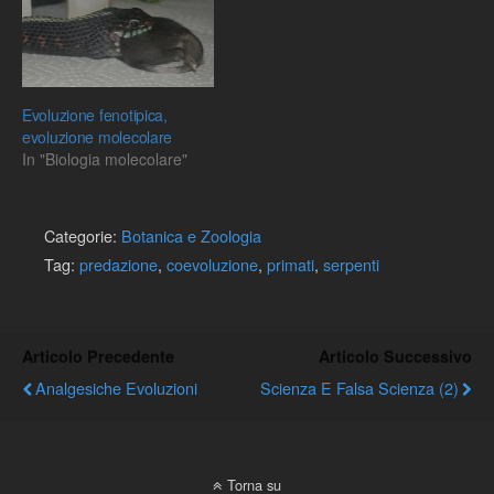
Evoluzione fenotipica,
evoluzione molecolare
In "Biologia molecolare"
Categorie:
Botanica e Zoologia
Tag:
predazione
,
coevoluzione
,
primati
,
serpenti
Articolo Precedente
Articolo Successivo
Analgesiche Evoluzioni
Scienza E Falsa Scienza (2)
Torna su