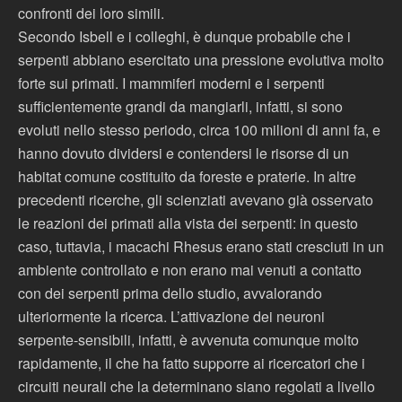
confronti dei loro simili.
Secondo Isbell e i colleghi, è dunque probabile che i
serpenti abbiano esercitato una pressione evolutiva molto
forte sui primati. I mammiferi moderni e i serpenti
sufficientemente grandi da mangiarli, infatti, si sono
evoluti nello stesso periodo, circa 100 milioni di anni fa, e
hanno dovuto dividersi e contendersi le risorse di un
habitat comune costituito da foreste e praterie. In altre
precedenti ricerche, gli scienziati avevano già osservato
le reazioni dei primati alla vista dei serpenti: in questo
caso, tuttavia, i macachi Rhesus erano stati cresciuti in un
ambiente controllato e non erano mai venuti a contatto
con dei serpenti prima dello studio, avvalorando
ulteriormente la ricerca. L’attivazione dei neuroni
serpente-sensibili, infatti, è avvenuta comunque molto
rapidamente, il che ha fatto supporre ai ricercatori che i
circuiti neurali che la determinano siano regolati a livello