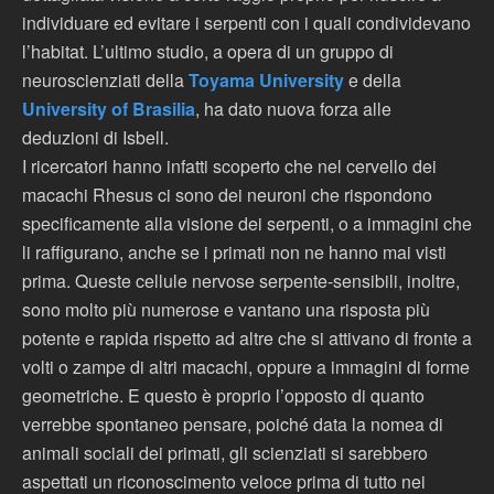
individuare ed evitare i serpenti con i quali condividevano
l’habitat. L’ultimo studio, a opera di un gruppo di
neuroscienziati della
Toyama University
e della
University of Brasilia
, ha dato nuova forza alle
deduzioni di Isbell.
I ricercatori hanno infatti scoperto che nel cervello dei
macachi Rhesus ci sono dei neuroni che rispondono
specificamente alla visione dei serpenti, o a immagini che
li raffigurano, anche se i primati non ne hanno mai visti
prima. Queste cellule nervose serpente-sensibili, inoltre,
sono molto più numerose e vantano una risposta più
potente e rapida rispetto ad altre che si attivano di fronte a
volti o zampe di altri macachi, oppure a immagini di forme
geometriche. E questo è proprio l’opposto di quanto
verrebbe spontaneo pensare, poiché data la nomea di
animali sociali dei primati, gli scienziati si sarebbero
aspettati un riconoscimento veloce prima di tutto nei