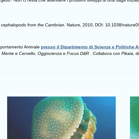
rgess? Non ci resta che attendere i prossimi sviluppi di una saga iniziat
ed cephalopods from the Cambrian.
Nature, 2010; DOI: 10.1038/nature
omportamento Animale
presso il Dipartimento di Scienze e Politiche A
,
Mente e Cervello
,
Oggiscienza
e
Focus D&R
. Collabora con
Pikaia
, d