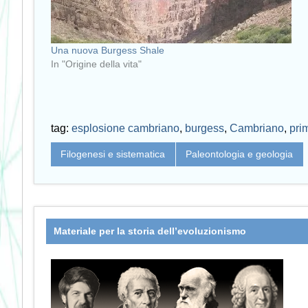
Una nuova Burgess Shale
In "Origine della vita"
tag:
esplosione cambriano
,
burgess
,
Cambriano
,
pri
Filogenesi e sistematica
Paleontologia e geologia
Materiale per la storia dell’evoluzionismo