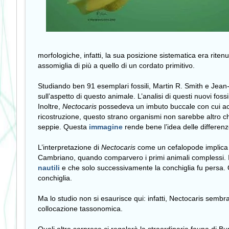
morfologiche, infatti, la sua posizione sistematica era ritenu
assomiglia di più a quello di un cordato primitivo.
Studiando ben 91 esemplari fossili, Martin R. Smith e Jean-
sull’aspetto di questo animale. L’analisi di questi nuovi fos
Inoltre,
Nectocaris
possedeva un imbuto buccale con cui acce
ricostruzione, questo strano organismi non sarebbe altro ch
seppie. Questa
immagine
rende bene l’idea delle differen
L’interpretazione di
Nectocaris
come un cefalopode implica ch
Cambriano, quando comparvero i primi animali complessi. In
nautili
e che solo successivamente la conchiglia fu persa. Qu
conchiglia.
Ma lo studio non si esaurisce qui: infatti, Nectocaris semb
collocazione tassonomica.