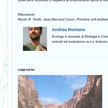
Quali altre sorprese ci regalerà la straordinaria fauna di Bu
Riferimenti:
Martin R. Smith, Jean-Bernard Caron.
Primitive soft-bodi
Andrea Romano
Ecologo e docente di Etologia e C
animali ed evoluzione su
Le Scienze
Leggi anche