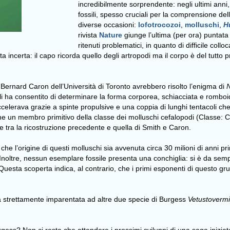
incredibilmente sorprendente: negli ultimi anni
fossili, spesso cruciali per la comprensione dell
diverse occasioni:
lofotrocozoi
,
molluschi
,
H
rivista
Nature
giunge l’ultima (per ora) puntat
ritenuti problematici, in quanto di difficile col
ta incerta: il capo ricorda quello degli artropodi ma il corpo è del tutto 
Bernard Caron dell’Università di Toronto avrebbero risolto l’enigma di
N
sili ha consentito di determinare la forma corporea, schiacciata e romboi
lerava grazie a spinte propulsive e una coppia di lunghi tentacoli che v
e un membro primitivo della classe dei molluschi cefalopodi (Classe: Ce
ze tra la ricostruzione precedente e quella di Smith e Caron.
e l’origine di questi molluschi sia avvenuta circa 30 milioni di anni prim
oltre, nessun esemplare fossile presenta una conchiglia: si è da sempre
esta scoperta indica, al contrario, che i primi esponenti di questo gru
ra strettamente imparentata ad altre due specie di Burgess
Vetustoverm