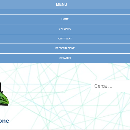
MENU
HOME
CHI SIAMO
COPYRIGHT
PRESENTAZIONE
SITI AMICI
ione