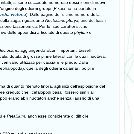
, infatti, si sono succedute numerose descrizioni di nuovi
’origine degli odierni gruppi (Pikaia ne ha parlato in
urdia victoria
). Dalle pagine dell’ultimo numero della
a della saga, riguardante
Nectocaris pteryx
, uno dei fossili
locazione tassonomica. Per le sue caratteristiche
privo delle appendici articolate di questo
phylum
e
ectocaris
, aggiungendo alcuni importanti tasselli
dale, dotata di grosse pinne laterali con le quali nuotava.
enivano utilizzati per cacciare le prede. Dalla
phalopoda), quella degli odierni calamari, polpi e
a di quanto ritenuto finora, agli inizi dell’esplosione del
 creduto che i cefalopodi basali fossero simili ai
ppo erano abili nuotatori anche senza l’ausilio di una
is
e
Petalilium
, anch’esse considerate di difficile