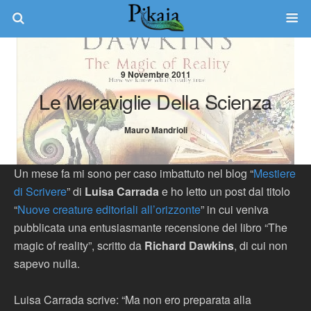
9 Novembre 2011
Le Meraviglie Della Scienza
Mauro Mandrioli
Un mese fa mi sono per caso imbattuto nel blog “
Mestiere
di Scrivere
” di
Luisa Carrada
e ho letto un post dal titolo
“
Nuove creature editoriali all’orizzonte
” in cui veniva
pubblicata una entusiasmante recensione del libro “The
magic of reality”, scritto da
Richard Dawkins
, di cui non
sapevo nulla.
Luisa Carrada scrive: “Ma non ero preparata alla