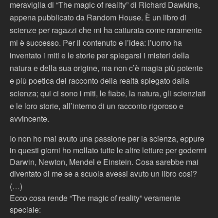
meraviglia di “The magic of reality”
di Richard Dawkins,
appena pubblicato da Random House. È un libro di
scienze per ragazzi che mi ha catturata come raramente
mi è successo.
Per il contenuto e l’idea: l’uomo ha
inventato i miti e le storie per spiegarsi i misteri della
natura e della sua origine, ma non c’è magia più potente
e più poetica del racconto della realtà spiegato dalla
scienza; qui ci sono i miti, le fiabe, la natura, gli scienziati
e le loro storie, all’interno di un racconto rigoroso e
avvincente.
Io non ho mai avuto una passione per la scienza, eppure
in questi giorni ho mollato tutte le altre letture per godermi
Darwin, Newton, Mendel e Einstein. Cosa sarebbe mai
diventato di me se a scuola avessi avuto un libro così?
(…)
Ecco cosa rende “The magic of reality” veramente
speciale: