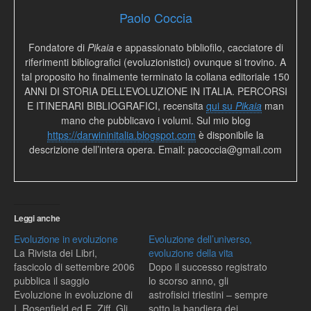
Paolo Coccia
Fondatore di
Pikaia
e appassionato bibliofilo, cacciatore di
riferimenti bibliografici (evoluzionistici) ovunque si trovino. A
tal proposito ho finalmente terminato la collana editoriale 150
ANNI DI STORIA DELL’EVOLUZIONE IN ITALIA. PERCORSI
E ITINERARI BIBLIOGRAFICI, recensita
qui su
Pikaia
man
mano che pubblicavo i volumi. Sul mio blog
https://darwininitalia.blogspot.com
è disponibile la
descrizione dell’intera opera. Email: pacoccia@gmail.com
Leggi anche
Evoluzione in evoluzione
Evoluzione dell’universo,
La Rivista dei Libri,
evoluzione della vita
fascicolo di settembre 2006
Dopo il successo registrato
pubblica il saggio
lo scorso anno, gli
Evoluzione in evoluzione di
astrofisici triestini – sempre
I. Rosenfield ed E. Ziff. Gli
sotto la bandiera dei