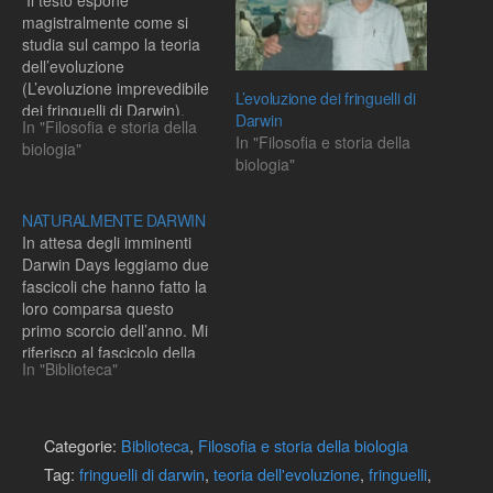
Il testo espone
magistralmente come si
studia sul campo la teoria
dell’evoluzione
(L’evoluzione imprevedibile
L’evoluzione dei fringuelli di
dei fringuelli di Darwin).
Darwin
In "Filosofia e storia della
Anni e anni di lavoro
In "Filosofia e storia della
biologia"
paziente, elaborazioni,
biologia"
confronti, raccolta di dati
per verificare, arricchire o
eventualmente confutare le
NATURALMENTE DARWIN
leggi che governano
In attesa degli imminenti
l’evoluzione degli organismi
Darwin Days leggiamo due
proseguendo idealmente
fascicoli che hanno fatto la
gli studi sui fringuelli iniziati
loro comparsa questo
da…
primo scorcio dell’anno. Mi
riferisco al fascicolo della
In "Biblioteca"
rivista dell’ANISN,
NATURALMENTE e il
primo numero del nuovo
anno della rivista DARWIN.
Categorie:
Biblioteca
,
Filosofia e storia della biologia
Su NATURALMENTE
Tag:
fringuelli di darwin
,
teoria dell'evoluzione
,
fringuelli
,
proseguono le interviste a