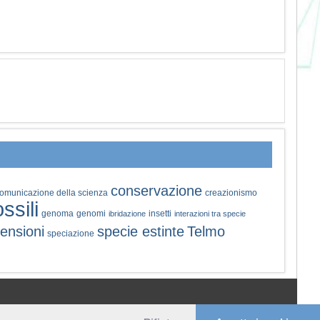
conservazione
omunicazione della scienza
creazionismo
ossili
genoma
genomi
insetti
ibridazione
interazioni tra specie
ensioni
specie estinte
Telmo
speciazione
© 2006-2026 Pikaia | e-mail:
info@pikaia.eu