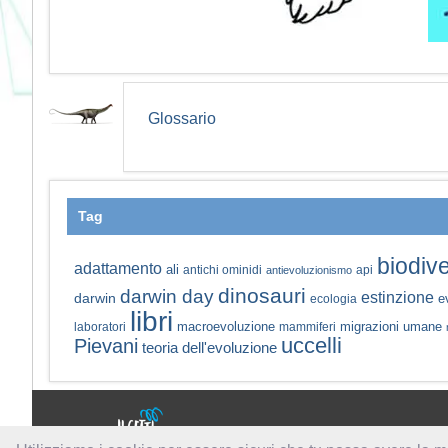
Glossario
Tag
biodive
adattamento
ali
antichi ominidi
api
antievoluzionismo
dinosauri
darwin day
estinzione
darwin
e
ecologia
libri
macroevoluzione
migrazioni umane
laboratori
mammiferi
uccelli
Pievani
teoria dell'evoluzione
a cura di: