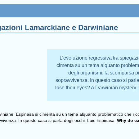
egazioni Lamarckiane e Darwiniane
L’evoluzione regressiva tra spiegaz
cimenta su un tema alquanto problema
degli organismi: la scomparsa pro
sopravvivenza. In questo caso si parl
lose their eyes? A Darwinian mystery u
iniane. Espinasa si cimenta su un tema alquanto problematico che ricor
vvivenza. In questo caso si parla degli occhi. Luis Espinasa.
Why do cav