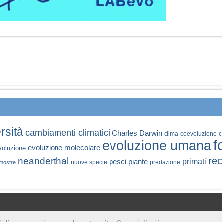
rsità
cambiamenti climatici
Charles Darwin
clima
coevoluzione
c
f
evoluzione umana
evoluzione molecolare
voluzione
rec
neanderthal
primati
pesci
piante
nuove specie
predazione
mostre