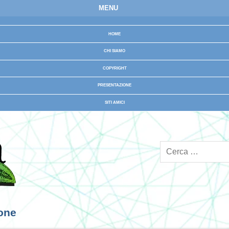
MENU
HOME
CHI SIAMO
COPYRIGHT
PRESENTAZIONE
SITI AMICI
ione