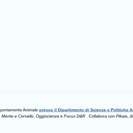
omportamento Animale
presso il Dipartimento di Scienze e Politiche A
,
Mente e Cervello
,
Oggiscienza
e
Focus D&R
. Collabora con
Pikaia
, d