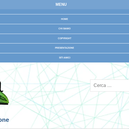
MENU
HOME
CHI SIAMO
COPYRIGHT
PRESENTAZIONE
SITI AMICI
ione