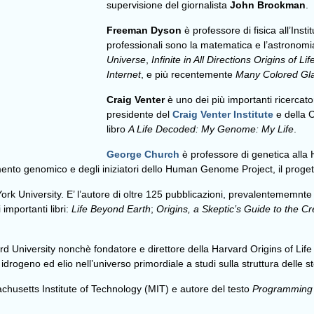
supervisione del giornalista
John Brockman
.
Freeman Dyson
è professore di fisica all’Inst
professionali sono la matematica e l’astronomia.
Universe
,
Infinite in All Directions Origins of Lif
Internet
, e più recentemente
Many Colored Glas
Craig Venter
è uno dei più importanti ricercato
presidente del
Craig Venter Institute
e della C
libro
A Life Decoded: My Genome: My Life
.
George Church
è professore di genetica alla 
ento genomico e degli iniziatori dello Human Genome Project, il proget
ork University. E’ l’autore di oltre 125 pubblicazioni, prevalentememnt
importanti libri:
Life Beyond Earth
;
Origins, a Skeptic’s Guide to the Cr
d University nonchè fondatore e direttore della Harvard Origins of Life
idrogeno ed elio nell’universo primordiale a studi sulla struttura delle st
husetts Institute of Technology (MIT) e autore del testo
Programming 