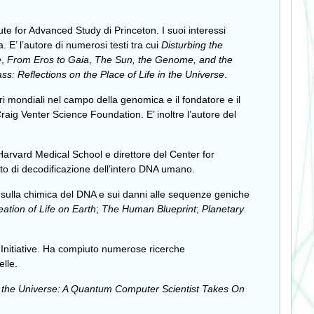
itute for Advanced Study di Princeton. I suoi interessi
 E’ l’autore di numerosi testi tra cui
Disturbing the
e
,
From Eros to Gaia
,
The Sun, the Genome, and the
s: Reflections on the Place of Life in the Universe
.
ri mondiali nel campo della genomica e il fondatore e il
raig Venter Science Foundation. E’ inoltre l’autore del
Harvard Medical School e direttore del Center for
to di decodificazione dell’intero DNA umano.
e sulla chimica del DNA e sui danni alle sequenze geniche
eation of Life on Earth
;
The Human Blueprint
;
Planetary
 Initiative. Ha compiuto numerose ricerche
elle.
the Universe: A Quantum Computer Scientist Takes On