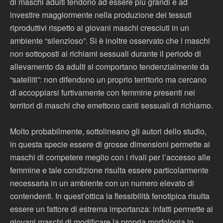
di maschi adulti tendono ad essere più grandi e ad
investire maggiormente nella produzione dei tessuti
riproduttivi rispetto ai giovani maschi cresciuti in un
ambiente “silenzioso”. Si è inoltre osservato che i maschi
non sottoposti ai richiami sessuali durante il periodo di
allevamento da adulti si comportano tendenzialmente da
“satelliti”: non difendono un proprio territorio ma cercano
di accoppiarsi furtivamente con femmine presenti nei
territori di maschi che emettono canti sessuali di richiamo.
Molto probabilmente, sottolineano gli autori dello studio,
in questa specie essere di grosse dimensioni permette ai
maschi di competere meglio con i rivali per l’accesso alle
femmine e tale condizione risulta essere particolarmente
necessaria in un ambiente con un numero elevato di
contendenti. In quest’ottica la flessibilità fenotipica risulta
essere un fattore di estrema importanza: infatti permette ai
giovani maschi di modificare la propria morfologia in