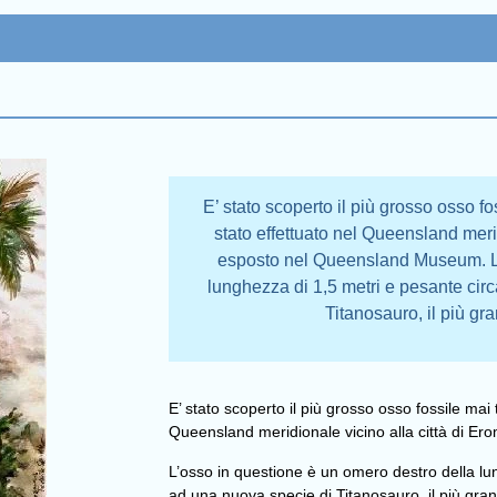
E’ stato scoperto il più grosso osso fos
stato effettuato nel Queensland meri
esposto nel Queensland Museum. L’
lunghezza di 1,5 metri e pesante ci
Titanosauro, il più g
E’ stato scoperto il più grosso osso fossile mai t
Queensland meridionale vicino alla città di E
L’osso in questione è un omero destro della l
ad una nuova specie di Titanosauro, il più gran