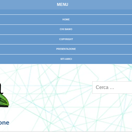
MENU
HOME
CHI SIAMO
COPYRIGHT
PRESENTAZIONE
SITI AMICI
ione