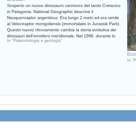
Scoperto un nuovo dinosauro carnivoro del tardo Cretacico
in Patagonia. National Geographic descrive il
Neuquenraptor argentinus. Era lungo 2 metri ed era simile
al Velociraptor mongoliensis (immortalato in Jurassik Park).
Questo nuovo ritrovamento cambia la storia evolutiva dei
dinosauri dell’emisfero meridionale. Nel 1996, durante lo
In "Paleontologia e geologia"
scavo dei resti di un…
Ecco
In "