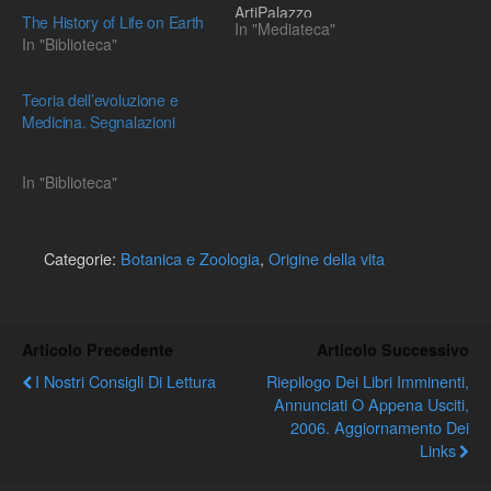
ArtiPalazzo
The History of Life on Earth
In "Mediateca"
FranchettiABOUT THE
In "Biblioteca"
WORKSHOPMolecular
evolution was born fifty
years before the planned
Teoria dell’evoluzione e
Conference, with a seminal
Medicina. Segnalazioni
paper by Zuckerkandl and
Pauling (1962) which
In "Biblioteca"
demonstrated that
aminoacid changes in…
Categorie:
Botanica e Zoologia
,
Origine della vita
Articolo Precedente
Articolo Successivo
I Nostri Consigli Di Lettura
Riepilogo Dei Libri Imminenti,
Annunciati O Appena Usciti,
2006. Aggiornamento Dei
Links