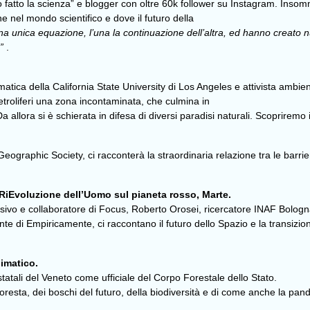
 fatto la scienza” e blogger con oltre 60k follower su Instagram. Insomm
e nel mondo scientifico e dove il futuro della
na unica equazione, l’una la continuazione dell’altra, ed hanno creato 
a”
.
matica della California State University di Los Angeles e attivista ambi
petroliferi una zona incontaminata, che culmina in
a allora si è schierata in difesa di diversi paradisi naturali. Scopriremo
graphic Society, ci racconterà la straordinaria relazione tra le barriere 
RiEvoluzione dell’Uomo sul pianeta rosso, Marte.
evisivo e collaboratore di Focus, Roberto Orosei, ricercatore INAF Bol
nte di Empiricamente, ci raccontano il futuro dello Spazio e la transizio
imatico.
 statali del Veneto come ufficiale del Corpo Forestale dello Stato.
foresta, dei boschi del futuro, della biodiversità e di come anche la pand