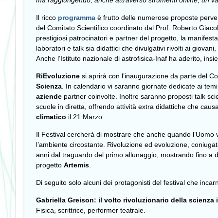
ma raggiungendo, anche attraverso strumenti online, un va
Il ricco
programma
è frutto delle numerose proposte pervenu
del Comitato Scientifico coordinato dal Prof. Roberto Giacoba
prestigiosi patrocinatori e partner del progetto, la manifest
laboratori e talk sia didattici che divulgativi rivolti ai giova
Anche l’Istituto nazionale di astrofisica-Inaf ha aderito, ins
RiEvoluzione
si aprirà con l’inaugurazione da parte del Com
Scienza
. In calendario vi saranno giornate dedicate ai temi
aziende
partner coinvolte. Inoltre saranno proposti talk scie
scuole in diretta, offrendo attività extra didattiche che c
climatico
il 21 Marzo.
Il Festival cercherà di mostrare che anche quando l’Uomo vuo
l’ambiente circostante. Rivoluzione ed evoluzione, coniugat
anni dal traguardo del primo allunaggio, mostrando fino a do
progetto
Artemis
.
Di seguito solo alcuni dei protagonisti del festival che incar
Gabriella Greison: il volto rivoluzionario della scienza i
Fisica, scrittrice, performer teatrale.