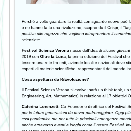
Perché a volte guardare la realtà con sguardo nuovo può fa
e ne hanno fatto una rivoluzione, scoprendo il Crispr, il “ta
positivo alle ragazze che vogliono intraprendere il cammin
scienziate.
Festival Scienza Verona
nasce dall’idea di alcune giovani 
2019 con
Oltre la Luna
, la prima edizione del Festival ch
tessere una rete fra enti, aziende locali e nazionali dove 
esperti di materie scientifiche, rappresentanti del mondo ind
Cosa aspettarsi da RiEvoluzione?
Il Festival Scienza Verona si evolve: sarà un think tank, un
Engineering, Art, Mathematics) in relazione ai 17 obiettivi 
Caterina Lorenzetti
Co-Founder e direttrice del Festival S
per le future generazioni da dover padroneggiare. Oggi più c
crisi pandemica ma per tutte le principali emergenze mondial
anche attraverso eventi e luoghi come il nostro Festival, i