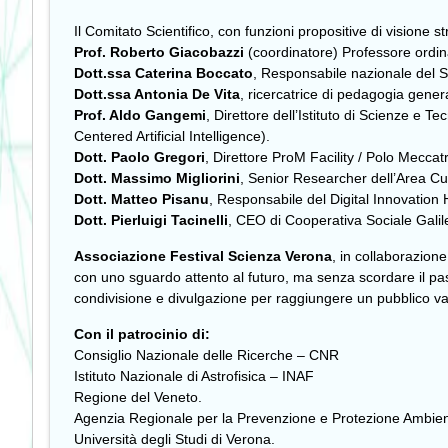
Il Comitato Scientifico, con funzioni propositive di visione
Prof. Roberto Giacobazzi
(coordinatore) Professore ordina
Dott.ssa Caterina Boccato
, Responsabile nazionale del Se
Dott.ssa Antonia De Vita
, ricercatrice di pedagogia gener
Prof. Aldo Gangemi
, Direttore dell’Istituto di Scienze e
Centered Artificial Intelligence).
Dott. Paolo Gregori
, Direttore ProM Facility / Polo Mecca
Dott. Massimo Migliorini
, Senior Researcher dell’Area C
Dott. Matteo Pisanu
, Responsabile del Digital Innovation
Dott. Pierluigi Tacinelli
, CEO di Cooperativa Sociale Galil
Associazione Festival Scienza Verona
, in collaborazione
con uno sguardo attento al futuro, ma senza scordare il pa
condivisione e divulgazione per raggiungere un pubblico v
Con il patrocinio di:
Consiglio Nazionale delle Ricerche – CNR
Istituto Nazionale di Astrofisica – INAF
Regione del Veneto.
Agenzia Regionale per la Prevenzione e Protezione Ambie
Università degli Studi di Verona.