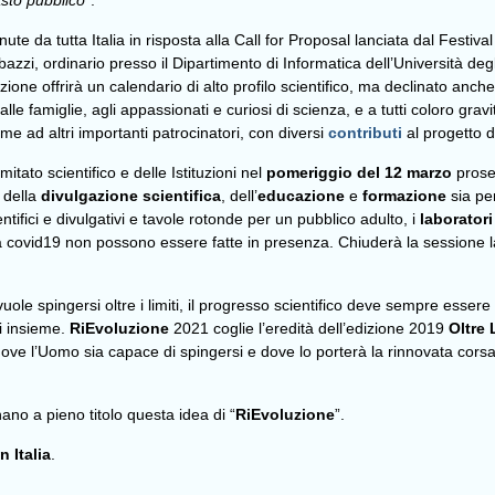
sto pubblico
”.
te da tutta Italia in risposta alla Call for Proposal lanciata dal Festi
zzi, ordinario presso il Dipartimento di Informatica dell’Università degl
azione offrirà un calendario di alto profilo scientifico, ma declinato anc
ni, alle famiglie, agli appassionati e curiosi di scienza, e a tutti coloro gr
ieme ad altri importanti patrocinatori, con diversi
contributi
al progetto 
itato scientifico e delle Istituzioni nel
pomeriggio del 12 marzo
proseg
 della
divulgazione scientifica
, dell’
educazione
e
formazione
sia pe
ntifici e divulgativi e tavole rotonde per un pubblico adulto, i
laboratori
ausa covid19 non possono essere fatte in presenza. Chiuderà la sessione 
le spingersi oltre i limiti, il progresso scientifico deve sempre essere 
i insieme.
RiEvoluzione
2021 coglie l’eredità dell’edizione 2019
Oltre
ve l’Uomo sia capace di spingersi e dove lo porterà la rinnovata corsa a
nano a pieno titolo questa idea di “
RiEvoluzione
”.
n Italia
.