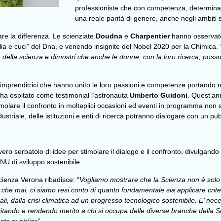
professioniste che con competenza, determin
una reale parità di genere, anche negli ambiti 
re la differenza. Le scienziate
Doudna
e
Charpentier
hanno osservato
glia e cuci” del Dna, e venendo insignite del Nobel 2020 per la Chimica. 
o della scienza e dimostri che anche le donne, con la loro ricerca, pos
imprenditrici che hanno unito le loro passioni e competenze portando nel
e ha ospitato come testimonial l’astronauta
Umberto Guidoni
. Quest’ann
stimolare il confronto in molteplici occasioni ed eventi in programma n
ustriale, delle istituzioni e enti di ricerca potranno dialogare con un p
 vero serbatoio di idee per stimolare il dialogo e il confronto, divulgand
ONU di sviluppo sostenibile.
cienza Verona ribadisce: “
Vogliamo mostrare che la Scienza non è solo 
he mai, ci siamo resi conto di quanto fondamentale sia applicare criteri 
i, dalla crisi climatica ad un progresso tecnologico sostenibile. E’ nece
nvitando e rendendo merito a chi si occupa delle diverse branche della S