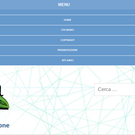
MENU
HOME
CHI SIAMO
COPYRIGHT
PRESENTAZIONE
SITI AMICI
ione