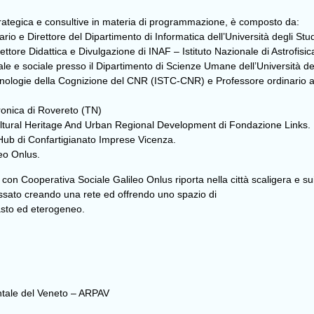
 strategica e consultive in materia di programmazione, è composto da:
rio e Direttore del Dipartimento di Informatica dell’Università degli Stu
ttore Didattica e Divulgazione di INAF – Istituto Nazionale di Astrofisic
ale e sociale presso il Dipartimento di Scienze Umane dell’Università de
 Tecnologie della Cognizione del CNR (ISTC-CNR) e Professore ordinario a
tronica di Rovereto (TN)
ultural Heritage And Urban Regional Development di Fondazione Links.
 Hub di Confartigianato Imprese Vicenza.
eo Onlus.
 con Cooperativa Sociale Galileo Onlus riporta nella città scaligera e sui
ssato creando una rete ed offrendo uno spazio di
asto ed eterogeneo.
ntale del Veneto – ARPAV