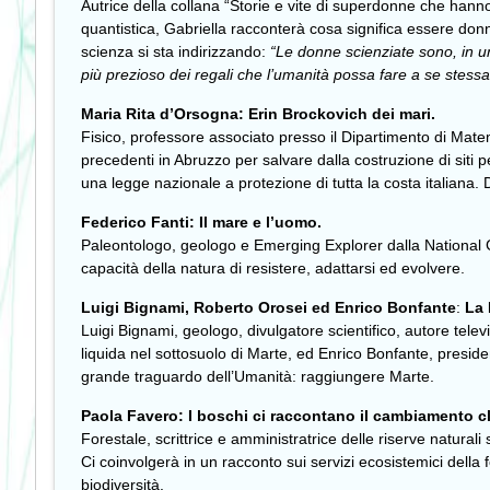
Autrice della collana “Storie e vite di superdonne che hanno
quantistica, Gabriella racconterà cosa significa essere donn
scienza si sta indirizzando:
“Le donne scienziate sono, in u
più prezioso dei regali che l’umanità possa fare a se stess
Maria Rita d’Orsogna: Erin Brockovich dei mari.
Fisico, professore associato presso il Dipartimento di Mate
precedenti in Abruzzo per salvare dalla costruzione di siti 
una legge nazionale a protezione di tutta la costa italiana. D
Federico Fanti: Il mare e l’uomo.
Paleontologo, geologo e Emerging Explorer dalla National Geo
capacità della natura di resistere, adattarsi ed evolvere.
Luigi Bignami, Roberto Orosei ed Enrico Bonfante
:
La 
Luigi Bignami, geologo, divulgatore scientifico, autore tel
liquida nel sottosuolo di Marte, ed Enrico Bonfante, preside
grande traguardo dell’Umanità: raggiungere Marte.
Paola Favero: I boschi ci raccontano il cambiamento cl
Forestale, scrittrice e amministratrice delle riserve naturali
Ci coinvolgerà in un racconto sui servizi ecosistemici della 
biodiversità.