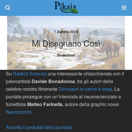
1 Agosto 2014
Mi Disegnano Così
Redazione
Su
Radio3 Scienza
una interessante chiacchierata con il
paleoartista
Davide Bonadonna
, tra gli autori della
celebre mostra itinerante
Dinosauri in carne e ossa
. La
puntata prosegue con un’intervista al neuroscienziato e
fumettista
Matteo Farinella
, autore della graphic novel
Neurocomic
.
Ascolta il podcast della puntata!