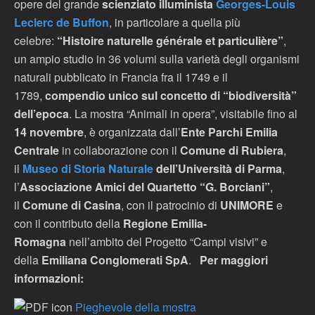
opere del grande
scienziato illuminista
Georges-Louis
Leclerc de Buffon
, in particolare a quella più
celebre:
“Histoire naturelle générale et particulière”
,
un ampio studio in 36 volumi sulla varietà degli organismi
naturali pubblicato in Francia fra il 1749 e il
1789,
compendio unico sul concetto di “biodiversità”
dell’epoca
. La mostra “Animali in opera”, visitabile fino al
14 novembre
,
è organizzata dall’
Ente Parchi Emilia
Centrale
in collaborazione con il
Comune di Rubiera
,
il
Museo di Storia Naturale
dell’Università di Parma
,
l’
Associazione Amici del Quartetto “G. Borciani”
,
il
Comune di Casina
, con il patrocinio di
UNIMORE
e
con il contributo della
Regione Emilia-
Romagna
nell’ambito del Progetto “Campi visivi” e
della
Emiliana Conglomerati SpA
.
Per maggiori
informazioni:
Pieghevole della mostra