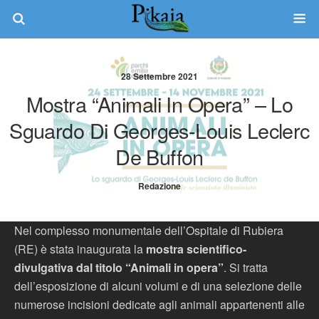
28 Settembre 2021
Mostra “Animali In Opera” – Lo
Sguardo Di Georges-Louis Leclerc
De Buffon
Redazione
Nel complesso monumentale dell’Ospitale di Rubiera
(RE) è stata inaugurata la
mostra scientifico-
divulgativa dal titolo “Animali in opera”
. Si tratta
dell’esposizione di alcuni volumi e di una selezione delle
numerose incisioni dedicate agli animali appartenenti alle