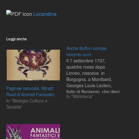
Locandina
Leggi anche
Anche Buffon compie
trecento anni
Il 7 settembre 1707,
qualche mese dopo
Linneo, nasceva in
Borgogna, a Montbard,
Georges Louis Leclerc,
Paginae naturalis. Ritratti
figlio di Benjamin, che dieci
Reali di Animali Fantastici
In "Biblioteca"
anni dopo sarebbe
In "Biologia Cultura e
diventato consigliere del
Società"
parlamento a Dijon, e di
Anne-Christine Martin.
Dopo aver studiato dai
gesuiti, si dedicò al diritto
per poi passare a studi di