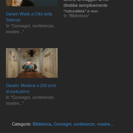
direbbe semplicemente
"naturalista" e non
Darwin Week a Città della
In "Biblioteca"
sarebbero forse in molti a
Scienza
definirlo immediatamente
In "Convegni, conferenze,
un "botanico". La mostra
mostre..."
Darwin's Garden: An
Evolutionary Adventure,
che inaugura oggi ai
giardini botanici di New
York, ci aiuta…
Darwin: Modena e 200 anni
di evoluzione
In "Convegni, conferenze,
mostre..."
Categorie:
Biblioteca
,
Convegni, conferenze, mostre...