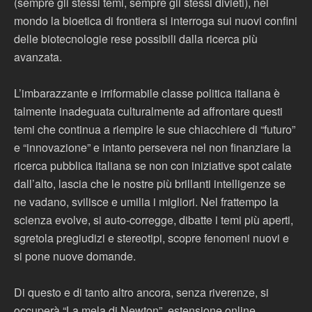
(sempre gli stessi temi, sempre gli stessi divieti), nel
mondo la bioetica di frontiera si interroga sui nuovi confini
delle biotecnologie rese possibili dalla ricerca più
avanzata.
L’imbarazzante e irriformabile classe politica italiana è
talmente inadeguata culturalmente ad affrontare questi
temi che continua a riempire le sue chiacchiere di “futuro”
e “innovazione” e intanto persevera nel non finanziare la
ricerca pubblica italiana se non con iniziative spot calate
dall’alto, lascia che le nostre più brillanti intelligenze se
ne vadano, svilisce e umilia i migliori. Nel frattempo la
scienza evolve, si auto-corregge, dibatte i temi più aperti,
sgretola pregiudizi e stereotipi, scopre fenomeni nuovi e
si pone nuove domande.
Di questo e di tanto altro ancora, senza riverenze, si
occuperà “La mela di Newton”, estensione online