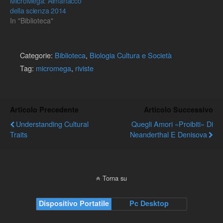
MicroMega: Almanacco
della scienza 2014
In "Biblioteca"
Categorie:
Biblioteca
,
Biologia Cultura e Società
Tag:
micromega
,
riviste
Articolo Precedente
Articolo Successivo
Understanding Cultural
Quegli Amori «proibiti» Di
Traits
Neanderthal E Denisova
Torna su
Dispositivo Portatile
Pc Desktop