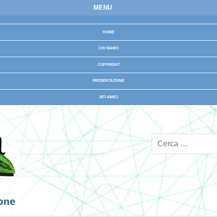
MENU
HOME
CHI SIAMO
COPYRIGHT
PRESENTAZIONE
SITI AMICI
ione