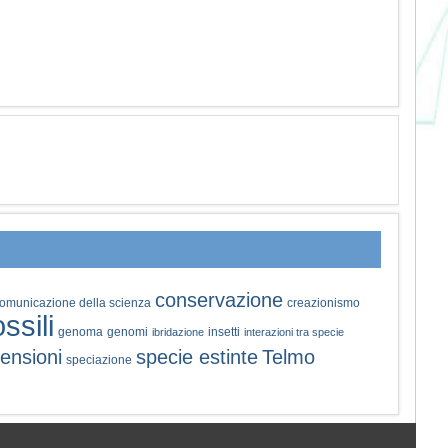
conservazione
omunicazione della scienza
creazionismo
ossili
genoma
genomi
insetti
ibridazione
interazioni tra specie
ensioni
specie estinte
Telmo
speciazione