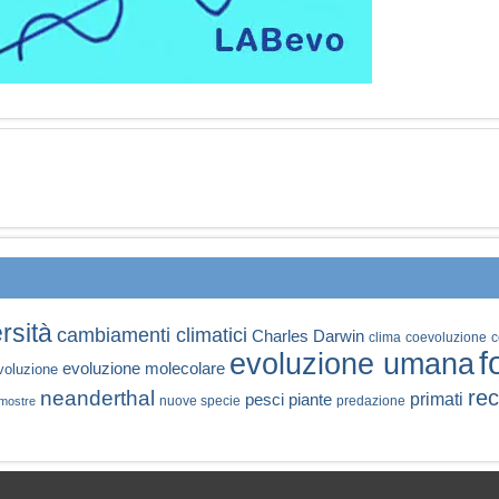
rsità
cambiamenti climatici
Charles Darwin
clima
coevoluzione
c
f
evoluzione umana
evoluzione molecolare
voluzione
rec
neanderthal
primati
pesci
piante
nuove specie
predazione
mostre