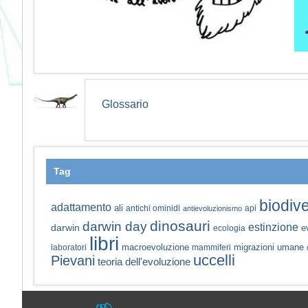
Glossario
Tag
biodive
adattamento
ali
antichi ominidi
api
antievoluzionismo
dinosauri
darwin day
estinzione
darwin
e
ecologia
libri
macroevoluzione
migrazioni umane
laboratori
mammiferi
uccelli
Pievani
teoria dell'evoluzione