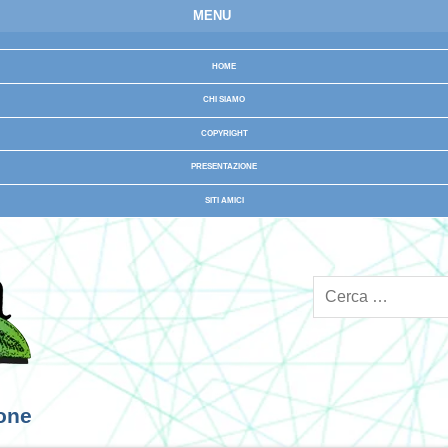
MENU
HOME
CHI SIAMO
COPYRIGHT
PRESENTAZIONE
SITI AMICI
ione