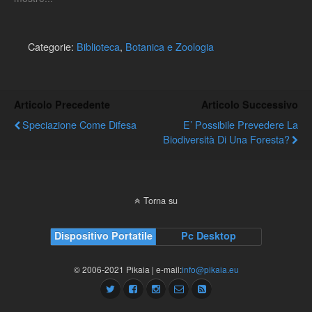
Categorie:
Biblioteca
,
Botanica e Zoologia
Articolo Precedente
Articolo Successivo
Speciazione Come Difesa
E’ Possibile Prevedere La
Biodiversità Di Una Foresta?
Torna su
Dispositivo Portatile
Pc Desktop
© 2006-2021 Pikaia | e-mail:
info@pikaia.eu