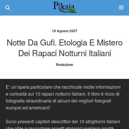
19 Agosto 2007
Notte Da Gufi. Etologia E Mistero
Dei Rapaci Notturni Italiani
Redazione
E’ un’opera particolare che racchiude molte informazioni
e curiosità sui 10 rapaci notturni italiani. Il libro è ricco di
fotografie straordinarie di alcuni dei migliori fotografi
europei ed americani!
Sono presenti capitoli descrittivi dei 10 strigiformi italiani
che oltre a raccontare aspetti etologici svelano novità