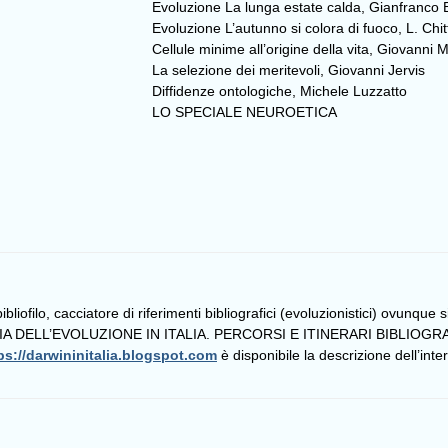
Evoluzione La lunga estate calda, Gianfranco
Evoluzione L’autunno si colora di fuoco, L. Chitt
Cellule minime all’origine della vita, Giovanni 
La selezione dei meritevoli, Giovanni Jervis
Diffidenze ontologiche, Michele Luzzatto
LO SPECIALE NEUROETICA
liofilo, cacciatore di riferimenti bibliografici (evoluzionistici) ovunque 
TORIA DELL’EVOLUZIONE IN ITALIA. PERCORSI E ITINERARI BIBLIOGRA
ps://darwininitalia.blogspot.com
è disponibile la descrizione dell’in