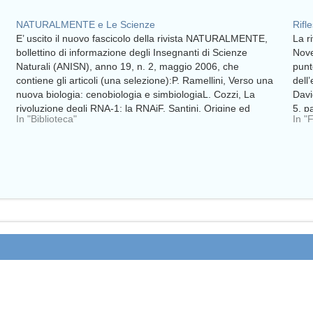
NATURALMENTE e Le Scienze
Rifl
E’ uscito il nuovo fascicolo della rivista NATURALMENTE,
La r
bollettino di informazione degli Insegnanti di Scienze
Nove
Naturali (ANISN), anno 19, n. 2, maggio 2006, che
punto
contiene gli articoli (una selezione):P. Ramellini, Verso una
dell
nuova biologia: cenobiologia e simbiologiaL. Cozzi, La
Davi
rivoluzione degli RNA-1: la RNAiF. Santini, Origine ed
5, p
In "Biblioteca"
In "F
evoluzione dei TetraodontiformiT.…