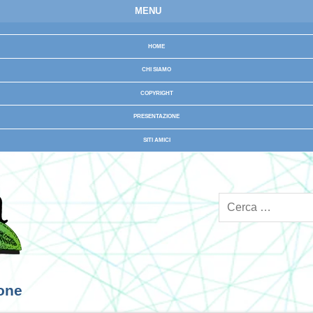
MENU
HOME
CHI SIAMO
COPYRIGHT
PRESENTAZIONE
SITI AMICI
ione