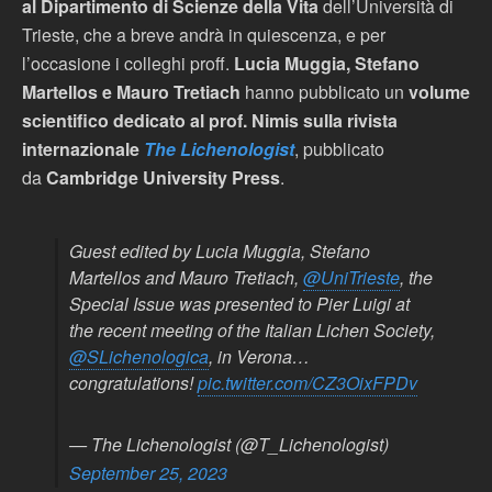
al Dipartimento di Scienze della Vita
dell’Università di
Trieste, che a breve andrà in quiescenza, e per
l’occasione i colleghi proff.
Lucia Muggia, Stefano
Martellos e Mauro Tretiach
hanno pubblicato un
volume
scientifico dedicato al prof. Nimis sulla rivista
internazionale
The Lichenologist
, pubblicato
da
Cambridge University Press
.
Guest edited by Lucia Muggia, Stefano
Martellos and Mauro Tretiach,
@UniTrieste
, the
Special Issue was presented to Pier Luigi at
the recent meeting of the Italian Lichen Society,
@SLichenologica
, in Verona…
congratulations!
pic.twitter.com/CZ3OixFPDv
— The Lichenologist (@T_Lichenologist)
September 25, 2023