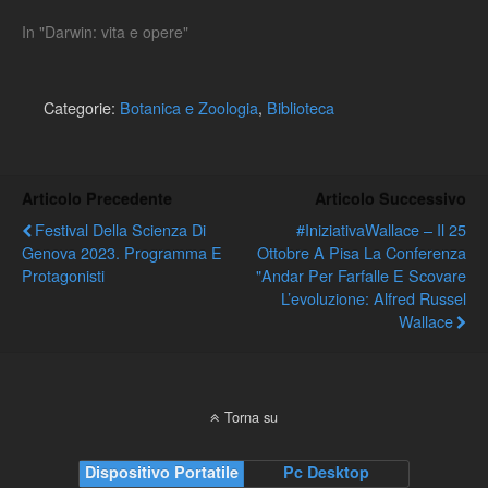
Si tratta di un dottorato
nato per rispondere
In "Darwin: vita e opere"
all'esigenza di formare…
Categorie:
Botanica e Zoologia
,
Biblioteca
Articolo Precedente
Articolo Successivo
Festival Della Scienza Di
#IniziativaWallace – Il 25
Genova 2023. Programma E
Ottobre A Pisa La Conferenza
Protagonisti
"Andar Per Farfalle E Scovare
L’evoluzione: Alfred Russel
Wallace
Torna su
Dispositivo Portatile
Pc Desktop