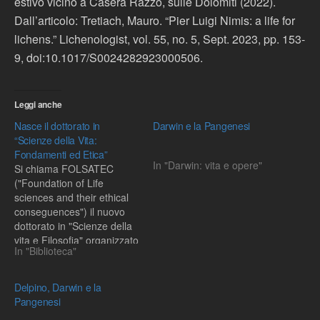
estivo vicino a
Casera Razzo, sulle
Dolomiti (2022).
Dall’articolo: Tretiach, Mauro. “Pier Luigi Nimis: a life for
lichens.” Lichenologist, vol. 55, no. 5, Sept. 2023, pp. 153-
9, doi:10.1017/S0024282923000506.
Leggi anche
Nasce il dottorato in
Darwin e la Pangenesi
“Scienze della Vita:
Fondamenti ed Etica”
In "Darwin: vita e opere"
Si chiama FOLSATEC
("Foundation of Life
sciences and their ethical
conseguences") il nuovo
dottorato in "Scienze della
vita e Filosofia" organizzato
In "Biblioteca"
dall'Università degli Studi di
Milano in collaborazione
con la SEMM, la Scuola
Delpino, Darwin e la
Europea di Medicina
Pangenesi
Molecolare. Ma che cos'è?