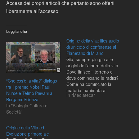
Access dei propri articoli che pertanto sono offerti
liberamente all’accesso
Leggi anche
Origine della vita: files audio
di un ciclo di conferenze al
Planetario di Milano
Giù, sempre più giù alle
origini dell’albero della vita.
Dove finisce il terreno e
dove cominciano le radici?
“Che cos’è la vita?” dialogo
Come ha cominciato la
tra il premio Nobel Paul
materia inanimata a
Nurse e Telmo Pievani a
In "Mediateca"
organizzarsi fino a
BergamoScienza
diventare ciò che noi
In "Biologia Cultura e
chiamiamo esseri viventi?
Società"
Questi i temi di un ciclo di
conferenze tenutesi presso
il Planetario di Milano
Origine della Vita ed
nell’ottobre…
Evoluzione primordiale