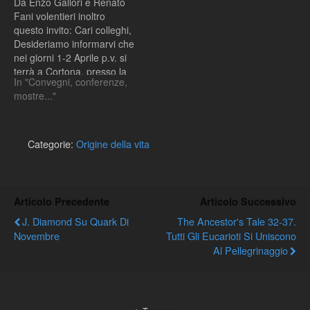
Da Enzo Gallori e Renato
Fani volentieri inoltro
questo invito: Cari colleghi,
Desideriamo informarvi che
nei giorni 1-2 Aprile p.v. si
terrà a Cortona, presso la
In "Convegni, conferenze,
sala convegni del
mostre..."
Convento di S. Agostino,
un Meeting dal titolo
“Origine della Vita ed
Evoluzione primordiale”. La
Categorie:
Origine della vita
riunione, aperta a tutti gli
interessati…
Articolo Precedente
Articolo Successivo
J. Diamond Su Quark Di
The Ancestor's Tale 32-37.
Novembre
Tutti Gli Eucarioti Si Uniscono
Al Pellegrinaggio