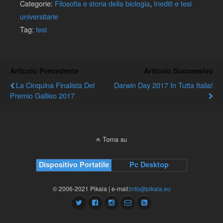
Categorie:
Filosofia e storia della biologia
,
Inediti e tesi
universitarie
Tag:
tesi
Articolo Precedente
Articolo Successivo
La Cinquina Finalista Del
Darwin Day 2017 In Tutta Italia!
Premio Galileo 2017
Torna su
Dispositivo Portatile
Pc Desktop
© 2006-2021 Pikaia | e-mail:
info@pikaia.eu