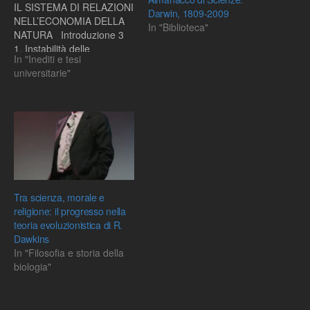
IL SISTEMA DI RELAZIONI
Darwin, 1809-2009
NELL’ECONOMIA DELLA
In "Biblioteca"
NATURA Introduzione 3
1. Instabilità delle
In "Inediti e tesi
condizioni di esistenza 15
universitarie"
1.1 Geologia e forme di
contenimento naturale:
Darwin e Lyell 17 1.2
Cambiamenti geologici e
climatici 21 1.3
Biogeografia e
adattamento degli
organismi: Darwin e…
Tra scienza, morale e
religione: il progresso nella
teoria evoluzionistica di R.
Dawkins
In "Filosofia e storia della
biologia"