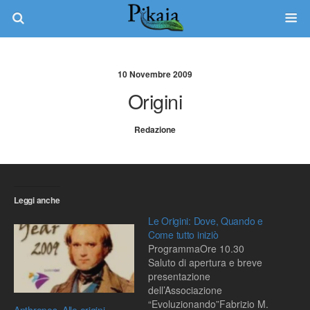
10 Novembre 2009
Origini
Redazione
Leggi anche
Le Origini: Dove, Quando e
Come tutto iniziò
ProgrammaOre 10.30
Saluto di apertura e breve
presentazione
dell’Associazione
“Evoluzionando”Fabrizio M.