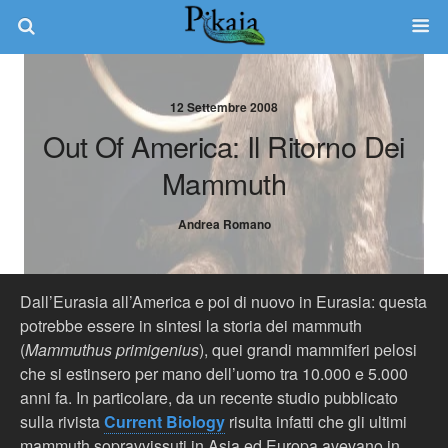
12 Settembre 2008
Out Of America: Il Ritorno Dei
Mammuth
Andrea Romano
Dall’Eurasia all’America e poi di nuovo in Eurasia: questa
potrebbe essere in sintesi la storia dei mammuth
(
Mammuthus
primigenius
), quei grandi mammiferi pelosi
che si estinsero per mano dell’uomo tra 10.000 e 5.000
anni fa. In particolare, da un recente studio pubblicato
sulla rivista
Current Biology
risulta infatti che gli ultimi
mammuth sopravvissuti in Asia ed Europa avevano in