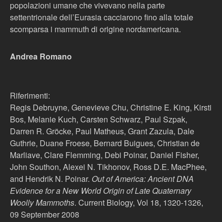
popolazioni umane che vivevano nella parte
settentrionale dell’Eurasia cacciarono fino alla totale
scomparsa i mammuth di origine nordamericana.
Andrea Romano
Riferimenti:
Regis Debruyne, Genevieve Chu, Christine E. King, Kirsti
Bos, Melanie Kuch, Carsten Schwarz, Paul Szpak,
Darren R. Gröcke, Paul Matheus, Grant Zazula, Dale
Guthrie, Duane Froese, Bernard Buigues, Christian de
Marliave, Clare Flemming, Debi Poinar, Daniel Fisher,
John Southon, Alexei N. Tikhonov, Ross D.E. MacPhee,
and Hendrik N. Poinar.
Out of America: Ancient DNA
Evidence for a New World Origin of Late Quaternary
Woolly Mammoths
. Current Biology, Vol 18, 1320-1326,
09 September 2008