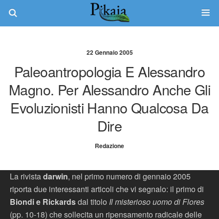
22 Gennaio 2005
Paleoantropologia E Alessandro
Magno. Per Alessandro Anche Gli
Evoluzionisti Hanno Qualcosa Da
Dire
Redazione
La rivista
darwin
, nel primo numero di gennaio 2005
riporta due interessanti articoli che vi segnalo: il primo di
Biondi e Rickards
dal titolo
Il misterioso uomo di Flores
(pp. 10-18) che sollecita un ripensamento radicale delle