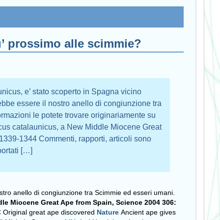
u’ prossimo alle scimmie?
nicus, e’ stato scoperto in Spagna vicino
ebbe essere il nostro anello di congiunzione tra
ormazioni le potete trovare originariamente su
ecus catalaunicus, a New Middle Miocene Great
339-1344 Commenti, rapporti, articoli sono
portati […]
nostro anello di congiunzione tra Scimmie ed esseri umani.
ddle Miocene Great Ape from Spain, Science 2004 306:
C
Original great ape discovered
Nature
Ancient ape gives