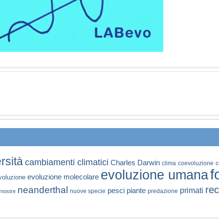
rsità
cambiamenti climatici
Charles Darwin
clima
coevoluzione
c
f
evoluzione umana
evoluzione molecolare
voluzione
rec
neanderthal
primati
pesci
piante
nuove specie
predazione
mostre