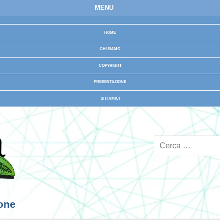
MENU
HOME
CHI SIAMO
COPYRIGHT
PRESENTAZIONE
SITI AMICI
ione