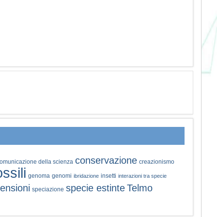
conservazione
omunicazione della scienza
creazionismo
ossili
genoma
genomi
insetti
ibridazione
interazioni tra specie
ensioni
specie estinte
Telmo
speciazione