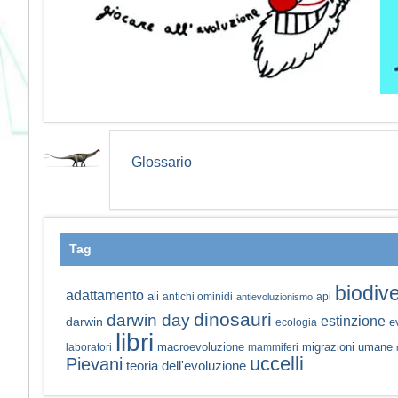
Glossario
Tag
biodive
adattamento
ali
antichi ominidi
api
antievoluzionismo
dinosauri
darwin day
estinzione
darwin
e
ecologia
libri
macroevoluzione
migrazioni umane
laboratori
mammiferi
uccelli
Pievani
teoria dell'evoluzione