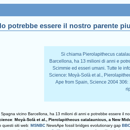
o potrebbe essere il nostro parente pi
Si chiama Pierolapithecus catalau
Barcellona, ha 13 milioni di anni e potr
Scimmie ed esseri umani. Tutte le inf
Science: Moyà-Solà et al., Pierolapith
Ape from Spain, Science 2004 306: 1
ri
in Spagna vicino Barcellona, ha 13 milioni di anni e potrebbe essere il 
cience
:
Moyà-Solà et al., Pierolapithecus catalaunicus, a New Mi
o questi siti web:
MSNBC
NewsApe fossil bridges evolutionary gap
BB