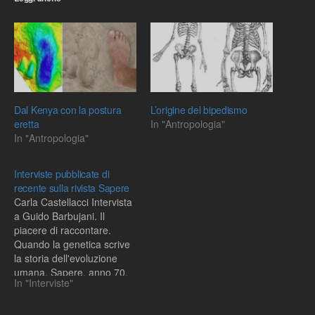
Dal Kenya con la postura
L’origine del bipedismo
eretta
In "Antropologia"
In "Antropologia"
Interviste pubblicate di
recente sulla rivista Sapere
Carla Castellacci Intervista
a Guido Barbujani. Il
piacere di raccontare.
Quando la genetica scrive
la storia dell'evoluzione
umana. Sapere, anno 70,
In "Interviste"
n. 5, ottobre 2004, pp. 66-
71 A colloquio con Guido
Barbujani, uno scienziato