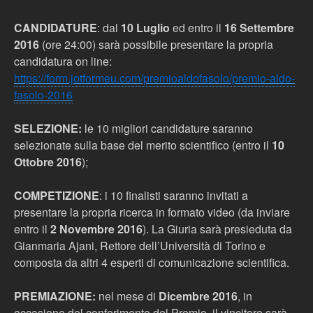
CANDIDATURE
: dal
10 Luglio
ed entro il
16 Settembre
2016
(ore 24:00) sarà possibile presentare la propria
candidatura on line:
https://form.jotformeu.com/premioaldofasolo/premio-aldo-
fasolo-2016
SELEZIONE:
le 10 migliori candidature saranno
selezionate sulla base del merito scientifico (entro il
10
Ottobre 2016
);
COMPETIZIONE
: i 10 finalisti saranno invitati a
presentare la propria ricerca in formato video (da inviare
entro il
2 Novembre 2016
). La Giuria sarà presieduta da
Gianmaria Ajani, Rettore dell’Università di Torino e
composta da altri 4 esperti di comunicazione scientifica.
PREMIAZIONE:
nel mese di
Dicembre 2016
, in
occasione del conferimento del Premio, il vincitore sarà