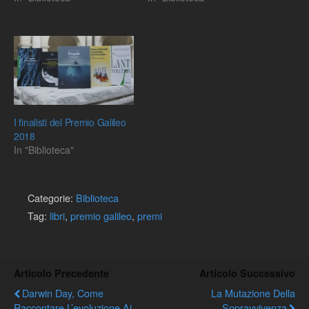
I finalisti del Premio Galileo
2018
In "Biblioteca"
Categorie:
Biblioteca
Tag:
libri
,
premio galileo
,
premi
Articolo Precedente
Articolo Successivo
Darwin Day, Come
La Mutazione Della
Raccontare L’evoluzione Ai
Sopravvivenza