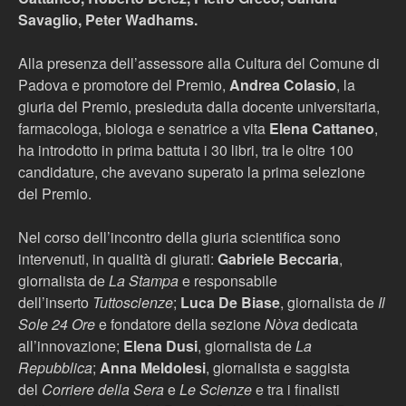
Savaglio, Peter Wadhams
.
Alla presenza dell’assessore alla Cultura del Comune di
Padova e promotore del Premio,
Andrea Colasio
, la
giuria del Premio, presieduta dalla docente universitaria,
farmacologa, biologa e senatrice a vita
Elena Cattaneo
,
ha introdotto in prima battuta i 30 libri, tra le oltre 100
candidature, che avevano superato la prima selezione
del Premio.
Nel corso dell’incontro della giuria scientifica sono
intervenuti, in qualità di giurati:
Gabriele Beccaria
,
giornalista de
La Stampa
e responsabile
dell’inserto
Tuttoscienze
;
Luca De Biase
, giornalista de
Il
Sole 24 Ore
e fondatore della sezione
Nòva
dedicata
all’innovazione;
Elena Dusi
, giornalista de
La
Repubblica
;
Anna Meldolesi
, giornalista e saggista
del
Corriere della Sera
e
Le Scienze
e tra i finalisti