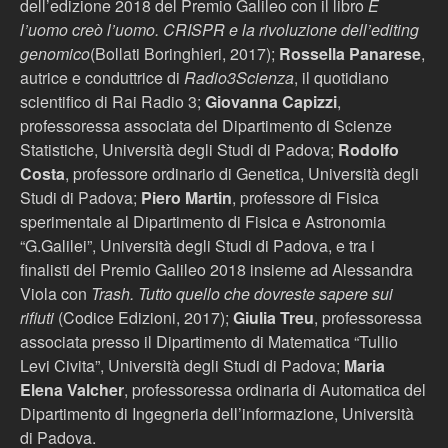
dell’edizione 2018 del Premio Galileo con il libro
E
l’uomo creò l’uomo. CRISPR e la rivoluzione dell’editing
genomico
(Bollati Boringhieri, 2017);
Rossella Panarese
,
autrice e conduttrice di
Radio3Scienza
, il quotidiano
scientifico di Rai Radio 3;
Giovanna Capizzi
,
professoressa associata del Dipartimento di Scienze
Statistiche, Università degli Studi di Padova;
Rodolfo
Costa
, professore ordinario di Genetica, Università degli
Studi di Padova;
Piero Martin
, professore di Fisica
sperimentale al Dipartimento di Fisica e Astronomia
“G.Galilei”, Università degli Studi di Padova, e tra i
finalisti del Premio Galileo 2018 insieme ad Alessandra
Viola con
Trash. Tutto quello che dovreste sapere sui
rifiuti
(Codice Edizioni, 2017);
Giulia Treu
, professoressa
associata presso il Dipartimento di Matematica “Tullio
Levi Civita”, Università degli Studi di Padova;
Maria
Elena Valcher
, professoressa ordinaria di Automatica del
Dipartimento di Ingegneria dell’informazione, Università
di Padova.