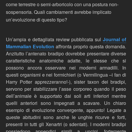
come terrestre o semi-arboricolo con una postura non-
sospensoria. Quali cambiamenti avrebbe implicato
un’evoluzione di questo tipo?
Un’ampia e dettagliata review pubblicata sul
Journal of
Mammalian Evolution
affronta proprio questa domanda.
Anzitutto l’antenato bradipo dovrebbe presentare diverse
caratteristiche anatomiche adatte, le stesse che si
possono ancora osservare nei moderni armadilli. In
questi organismi e nei formichieri (o Vermilingua –i fan di
Harry Potter apprezzeranno!-), sister taxon dei bradipi,
servono per stabilizzare l’asse corporeo quando il peso
dell’animale è supportato dai soli arti inferiori mentre
quelli anteriori sono impegnati a scavare. Un chiaro
esempio di evoluzione convergente, appunto! Legate a
queste abitudini sono anche le unghie ricurve e forti,
presenti in tutti gli Xenartri (o sdentati). I moderni bradipi
possiedono appendici simili a uncini, fortemente