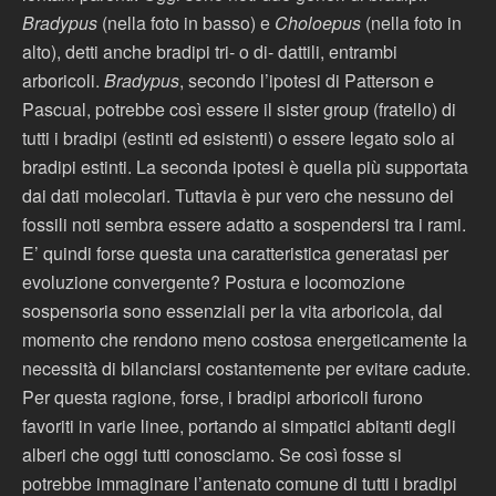
Bradypus
(nella foto in basso)
e
Choloepus
(nella foto in
alto), detti anche bradipi tri- o di- dattili, entrambi
arboricoli.
Bradypus
, secondo l’ipotesi di Patterson e
Pascual, potrebbe così essere il sister group (fratello) di
tutti i bradipi (estinti ed esistenti) o essere legato solo ai
bradipi estinti. La seconda ipotesi è quella più supportata
dai dati molecolari. Tuttavia è pur vero che nessuno dei
fossili noti sembra essere adatto a sospendersi tra i rami.
E’ quindi forse questa una caratteristica generatasi per
evoluzione convergente? Postura e locomozione
sospensoria sono essenziali per la vita arboricola, dal
momento che rendono meno costosa energeticamente la
necessità di bilanciarsi costantemente per evitare cadute.
Per questa ragione, forse, i bradipi arboricoli furono
favoriti in varie linee, portando ai simpatici abitanti degli
alberi che oggi tutti conosciamo. Se così fosse si
potrebbe immaginare l’antenato comune di tutti i bradipi