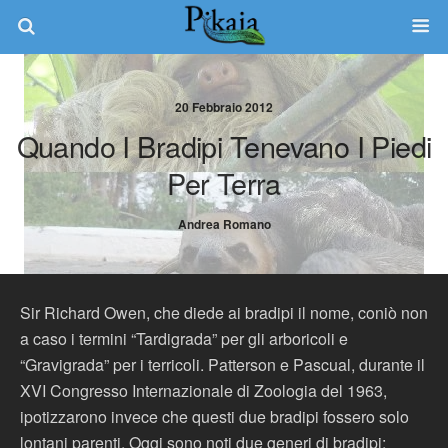
20 Febbraio 2012
Quando I Bradipi Tenevano I Piedi
Per Terra
Andrea Romano
Sir Richard Owen, che diede ai bradipi il nome, coniò non
a caso i termini “Tardigrada” per gli arboricoli e
“Gravigrada” per i terricoli. Patterson e Pascual, durante il
XVI Congresso Internazionale di Zoologia del 1963,
ipotizzarono invece che questi due bradipi fossero solo
lontani parenti. Oggi sono noti due generi di bradipi: