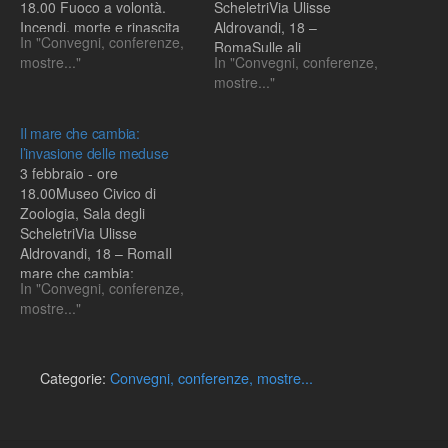
18.00 Fuoco a volontà.
ScheletriVia Ulisse
Incendi, morte e rinascita
Aldrovandi, 18 –
In "Convegni, conferenze,
della natura Franco Tassi
RomaSulle ali
mostre..."
In "Convegni, conferenze,
(Centro Studi Ecologici
dell'evoluzione: le
mostre..."
Appenninici) Ingresso
farfalleAlberto Zilli (Museo
gratuito con prenotazione
Civico di Zoologia di
obbligatoria entro le ore
Roma)Ingresso gratuitocon
Il mare che cambia:
11.00 del giorno
prenotazione obbligatoria
l’invasione delle meduse
dell’evento al numero 06
entro le ore 11.00 del
3 febbraio - ore
67109270 Info:…
giorno dell’evento al
18.00Museo Civico di
numero06
Zoologia, Sala degli
67109270Info:Tel. 060608
ScheletriVia Ulisse
www.museodizoologia.it
Aldrovandi, 18 – RomaIl
www.060608.itIn allegato
mare che cambia:
locandina e informazioni
In "Convegni, conferenze,
l’invasione delle
mostre..."
meduseFerdinando Boero
(Università del
Salento)Ingresso
gratuitocon prenotazione
Categorie:
Convegni, conferenze, mostre...
obbligatoria entro le ore
11.00 del giorno
dell’evento al numero06