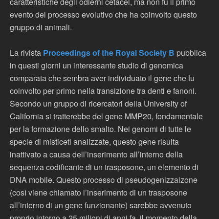
caratteristiche degli odierni cetacei, ma non fu il primo
evento del processo evolutivo che ha coinvolto questo
gruppo di animali.
La rivista
Proceedings of the Royal Society B
pubblica
in questi giorni un interessante studio di genomica
comparata che sembra aver individuato il gene che fu
coinvolto per primo nella transizione tra denti e fanoni.
Secondo un gruppo di ricercatori della University of
California si tratterebbe del gene MMP20, fondamentale
per la formazione dello smalto. Nei genomi di tutte le
specie di misticeti analizzate, questo gene risulta
inattivato a causa dell’inserimento all’interno della
sequenza codificante di un trasposone, un elemento di
DNA mobile. Questo processo di pseudogenizzaizone
(così viene chiamato l’inserimento di un trasposone
all’interno di un gene funzionante) sarebbe avvenuto
proprio intorno a 25 milioni di anni fa, il momento della