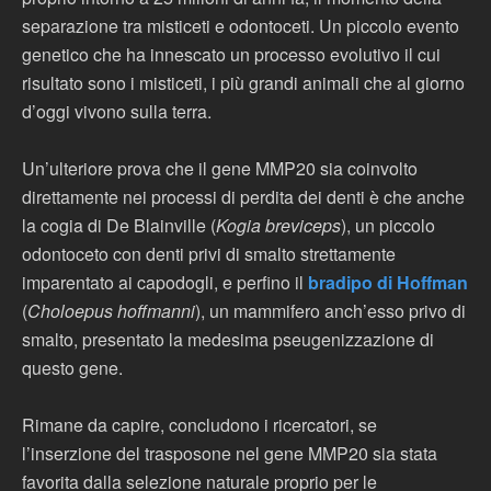
separazione tra misticeti e odontoceti. Un piccolo evento
genetico che ha innescato un processo evolutivo il cui
risultato sono i misticeti, i più grandi animali che al giorno
d’oggi vivono sulla terra.
Un’ulteriore prova che il gene MMP20 sia coinvolto
direttamente nei processi di perdita dei denti è che anche
la cogia di De Blainville (
Kogia breviceps
), un piccolo
odontoceto con denti privi di smalto strettamente
imparentato ai capodogli, e perfino il
bradipo di Hoffman
(
Choloepus hoffmanni
), un mammifero anch’esso privo di
smalto, presentato la medesima pseugenizzazione di
questo gene.
Rimane da capire, concludono i ricercatori, se
l’inserzione del trasposone nel gene MMP20 sia stata
favorita dalla selezione naturale proprio per le