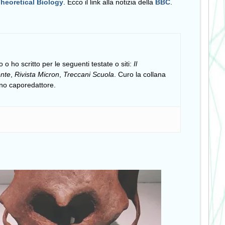
Theoretical Biology
. Ecco il link alla notizia della
BBC
.
 o ho scritto per le seguenti testate o siti:
Il
nte
,
Rivista Micron
,
Treccani Scuola
. Curo la collana
ono caporedattore.