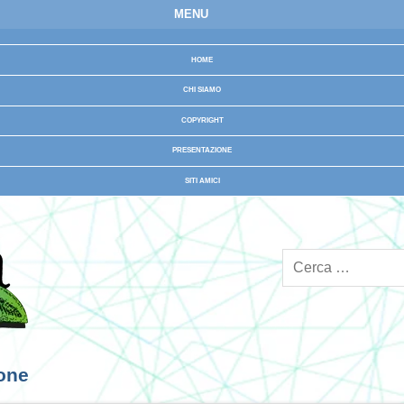
MENU
HOME
CHI SIAMO
COPYRIGHT
PRESENTAZIONE
SITI AMICI
ione