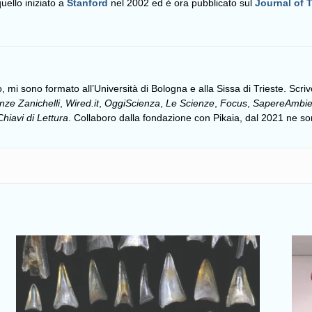
uello iniziato a
Stanford
nel 2002 ed è ora pubblicato sul
Journal of 
, mi sono formato all’Università di Bologna e alla Sissa di Trieste. Scrivo
nze Zanichelli
,
Wired.it
,
OggiScienza
,
Le Scienze
,
Focus
,
SapereAmbie
Chiavi di Lettura
. Collaboro dalla fondazione con Pikaia, dal 2021 ne s