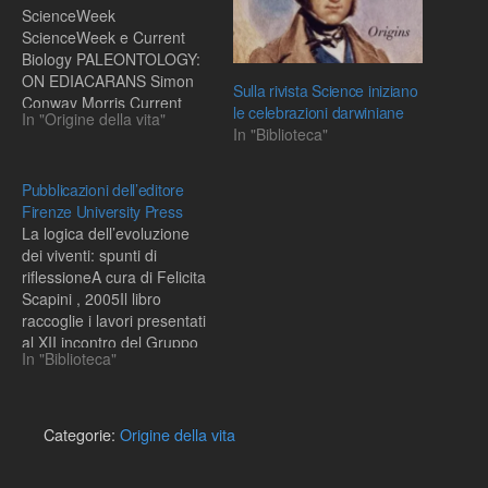
ScienceWeek
ScienceWeek e Current
Biology PALEONTOLOGY:
ON EDIACARANS Simon
Sulla rivista Science iniziano
Conway Morris Current
le celebrazioni darwiniane
In "Origine della vita"
Biology, Vol 15, R8, 11
In "Biblioteca"
January 2005,
Pubblicazioni dell’editore
Firenze University Press
La logica dell’evoluzione
dei viventi: spunti di
riflessioneA cura di Felicita
Scapini , 2005Il libro
raccoglie i lavori presentati
al XII incontro del Gruppo
In "Biblioteca"
italiano di biologia
evoluzionistica, tenutosi a
Firenze nel febbraio 2004.
Le teorie evoluzionistiche
Categorie:
Origine della vita
vengono trattate con
equilibrio e da diversi punti