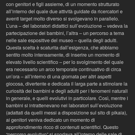
con genitori e figli assieme, di un momento strutturato
all’interno del quale due attività guidate da ricercatori e
aventi target molto diverso si svolgevano in parallelo.
L’una – dei laboratori didattici sull’evoluzione – vedeva la
partecipazione dei bambini, l’altra – un percorso a tema
nelle sale espositive del museo – quella degli adulti.
Questa scelta è scaturita dall’esigenza, che abbiamo
sentito molto intensamente, di inserire un momento di
elevato livello scientifico – per lo svolgimento del quale
era necessario un arco temporale continuativo di circa
un’ora – all’interno di una giornata per altri aspetti
giocosa, divertente e dedicata il larga parte a stimolare la
curiosità dei bambini e degli adulti per i fenomeni naturali
in generale, e quelli evolutivi in particolare. Così, mentre i
bambini si intrattenevano nei laboratori sull’evoluzione
(adattati da quelli messi a disposizione sul sito di pikaia),
ai genitori veniva dedicato un momento di
approfondimento ricco di contenuti scientifici. Questo
“percorso evolutivo” si snodava all’interno delle sale di