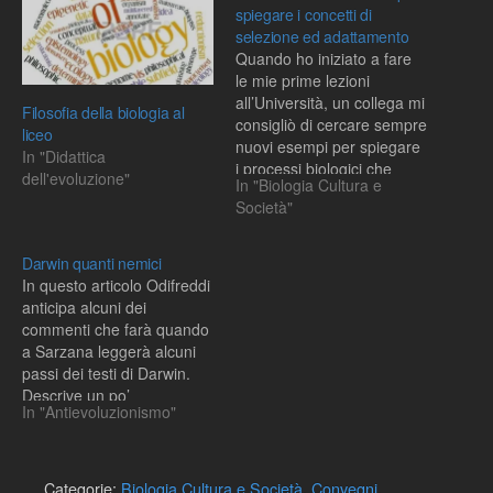
spiegare i concetti di
selezione ed adattamento
Quando ho iniziato a fare
le mie prime lezioni
all’Università, un collega mi
Filosofia della biologia al
consigliò di cercare sempre
liceo
nuovi esempi per spiegare
In "Didattica
i processi biologici che
dell'evoluzione"
In "Biologia Cultura e
dovevo illustrare e di
Società"
cercarli sempre in
situazioni che gli studenti
potevano trovare nel
Darwin quanti nemici
mondo a loro vicino. Dopo
In questo articolo Odifreddi
aver letto il Corriere della
anticipa alcuni dei
Sera…
commenti che farà quando
a Sarzana leggerà alcuni
passi dei testi di Darwin.
Descrive un po’
In "Antievoluzionismo"
l’antidarwinismo, anche su
base religiosa, quando in
Italia nell’Ottocento
arrivarono le idee di
Categorie:
Biologia Cultura e Società
,
Convegni,