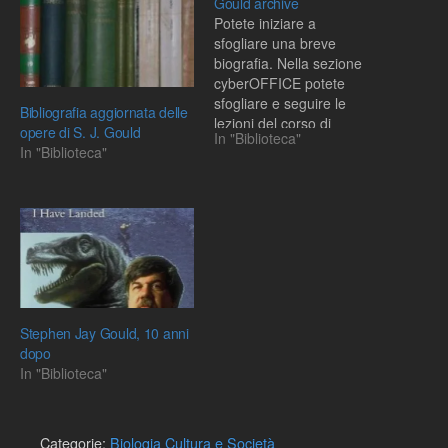
Gould archive
Potete iniziare a
sfogliare una breve
biografia. Nella sezione
cyberOFFICE potete
sfogliare e seguire le
Bibliografia aggiornata delle
lezioni del corso di
opere di S. J. Gould
In "Biblioteca"
Harvard, History of Earth
In "Biblioteca"
and Life (B16). Nella
sezione
cyberAUDITORIUM potete
assistere a 20 Lectures del
2002. Nella sezione
cyberLIBRARY sono
attualmente disponibili
integralmente due suoi
libri: Ontogeny and
Stephen Jay Gould, 10 anni
Phylogeny e Time's…
dopo
In "Biblioteca"
Categorie:
Biologia Cultura e Società